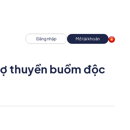
Đăng nhập
Mở tài khoản
 trợ thuyền buồm độc