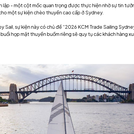
lập - một cột mốc quan trọng được thực hiện nhờ sự tin tưởng
ợ cho một sự kiện chèo thuyền cao cấp ở Sydney.
by Sail, sự kiện này có chủ đề “2026 KCM Trade Sailing Sydn
 buổi họp mặt thuyền buồm riêng sẽ quy tụ các khách hàng xu