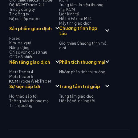
Giới thiệu về
KCM
Đội
Drift
Trung tâm tín hiệu thương
Triết lý công ty
mại KCM
Tin công ty
Lịch kinh tế
Bộ sưu tập video
Hỗ trợ EA cho MT4
Máy tính giao dịch
Chương trình hợp
Sản phẩm giao dịch
tác
Forex
Kim loại quý
Giới thiệu Chương trình môi
Năng lượng
giới
Chỉ số vốn chủ sở hữu
CFD cổ phiếu
Nền tảng giao dịch
Phân tích thương mại
MetaTrader 4
Nhóm phân tích thị trường
MetaTrader 5
WebTrader
Sự kiện sắp tới
Trung tâm trợ giúp
Hội thảo sắp tới
Trung tâm giáo dục
Thông báo thương mại
Liên hệ với chúng tôi
Tin thị trường