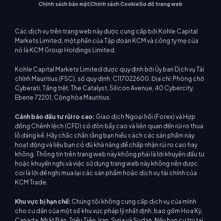
Chính sách bảo mật
Chính sách Cookie
Sơ đồ trang web
Các dịch vụ trên trang web này được cung cấp bởi Kohle Capital
Markets Limited, một phần của Tập đoàn KCM và công ty mẹ của
nó là KCM Group Holdings Limited.
Kohle Capital Markets Limited được quy định bởi Ủy ban Dịch vụ Tài
chính Mauritius (FSC), số quy định: C117022600. Địa chỉ: Phòng chờ
Cyberati, Tầng trệt, The Catalyst, Silicon Avenue, 40 Cybercity,
Ebene 72201, Cộng hòa Mauritius.
Cảnh báo đầu tư rủi ro cao:
Giao dịch Ngoại hối (Forex) và Hợp
đồng Chênh lệch (CFD) có đòn bẩy cao và liên quan đến rủi ro thua
lỗ đáng kể. Hãy chắc chắn rằng bạn hiểu cách các sản phẩm này
hoạt động và liệu bạn có đủ khả năng để chấp nhận rủi ro cao hay
không. Thông tin trên trang web này không phải là lời khuyên đầu tư
hoặc khuyến nghị và việc sử dụng trang web này không nên được
coi là lời đề nghị mua lại các sản phẩm hoặc dịch vụ tài chính của
KCM Trade.
Khu vực bị hạn chế:
Chúng tôi không cung cấp dịch vụ của mình
cho cư dân của một số khu vực pháp lý nhất định, bao gồm Hoa Kỳ,
Canada, Nhật Bản, Triều Tiên, Iran, Syria và Sudan. Nếu bạn cư trú tại