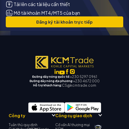
Tải lên các tài liệu cần thiết
Mở tài khoản MT4/MT5 của bạn
Đăng ký tài khoản trực tiếp
+230 5297 0961
Đường dây nóng quốc tế:
+230 4672 000
Đường dây nóng địa phương:
CS@kcmtrade.com
Hỗ trợ khách hàng:
Công ty
Công cụ giao dịch
Tuân thủ quy định
Cố vấn AI thương mại