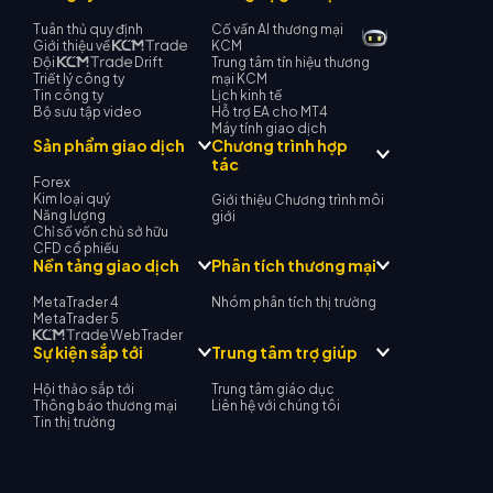
Tuân thủ quy định
Cố vấn AI thương mại
Giới thiệu về
KCM
Đội
Drift
Trung tâm tín hiệu thương
Triết lý công ty
mại KCM
Tin công ty
Lịch kinh tế
Bộ sưu tập video
Hỗ trợ EA cho MT4
Máy tính giao dịch
Chương trình hợp
Sản phẩm giao dịch
tác
Forex
Kim loại quý
Giới thiệu Chương trình môi
Năng lượng
giới
Chỉ số vốn chủ sở hữu
CFD cổ phiếu
Nền tảng giao dịch
Phân tích thương mại
MetaTrader 4
Nhóm phân tích thị trường
MetaTrader 5
WebTrader
Sự kiện sắp tới
Trung tâm trợ giúp
Hội thảo sắp tới
Trung tâm giáo dục
Thông báo thương mại
Liên hệ với chúng tôi
Tin thị trường