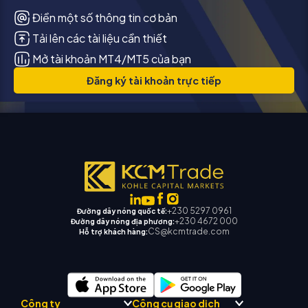
Điền một số thông tin cơ bản
Tải lên các tài liệu cần thiết
Mở tài khoản MT4/MT5 của bạn
Đăng ký tài khoản trực tiếp
+230 5297 0961
Đường dây nóng quốc tế:
+230 4672 000
Đường dây nóng địa phương:
CS@kcmtrade.com
Hỗ trợ khách hàng:
Công ty
Công cụ giao dịch