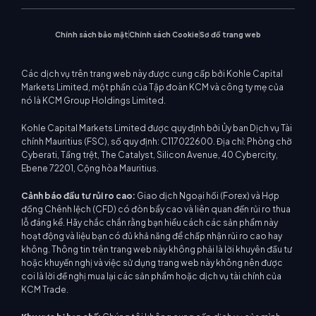
Chính sách bảo mật
Chính sách Cookie
Sơ đồ trang web
Các dịch vụ trên trang web này được cung cấp bởi Kohle Capital
Markets Limited, một phần của Tập đoàn KCM và công ty mẹ của
nó là KCM Group Holdings Limited.
Kohle Capital Markets Limited được quy định bởi Ủy ban Dịch vụ Tài
chính Mauritius (FSC), số quy định: C117022600. Địa chỉ: Phòng chờ
Cyberati, Tầng trệt, The Catalyst, Silicon Avenue, 40 Cybercity,
Ebene 72201, Cộng hòa Mauritius.
Cảnh báo đầu tư rủi ro cao:
Giao dịch Ngoại hối (Forex) và Hợp
đồng Chênh lệch (CFD) có đòn bẩy cao và liên quan đến rủi ro thua
lỗ đáng kể. Hãy chắc chắn rằng bạn hiểu cách các sản phẩm này
hoạt động và liệu bạn có đủ khả năng để chấp nhận rủi ro cao hay
không. Thông tin trên trang web này không phải là lời khuyên đầu tư
hoặc khuyến nghị và việc sử dụng trang web này không nên được
coi là lời đề nghị mua lại các sản phẩm hoặc dịch vụ tài chính của
KCM Trade.