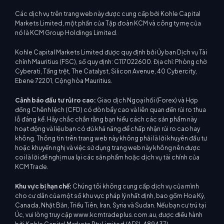
Các dịch vụ trên trang web này được cung cấp bởi Kohle Capital
Markets Limited, một phần của Tập đoàn KCM và công ty mẹ của
nó là KCM Group Holdings Limited.
Kohle Capital Markets Limited được quy định bởi Ủy ban Dịch vụ Tài
chính Mauritius (FSC), số quy định: C117022600. Địa chỉ: Phòng chờ
Cyberati, Tầng trệt, The Catalyst, Silicon Avenue, 40 Cybercity,
Ebene 72201, Cộng hòa Mauritius.
Cảnh báo đầu tư rủi ro cao:
Giao dịch Ngoại hối (Forex) và Hợp
đồng Chênh lệch (CFD) có đòn bẩy cao và liên quan đến rủi ro thua
lỗ đáng kể. Hãy chắc chắn rằng bạn hiểu cách các sản phẩm này
hoạt động và liệu bạn có đủ khả năng để chấp nhận rủi ro cao hay
không. Thông tin trên trang web này không phải là lời khuyên đầu tư
hoặc khuyến nghị và việc sử dụng trang web này không nên được
coi là lời đề nghị mua lại các sản phẩm hoặc dịch vụ tài chính của
KCM Trade.
Khu vực bị hạn chế:
Chúng tôi không cung cấp dịch vụ của mình
cho cư dân của một số khu vực pháp lý nhất định, bao gồm Hoa Kỳ,
Canada, Nhật Bản, Triều Tiên, Iran, Syria và Sudan. Nếu bạn cư trú tại
Úc, vui lòng truy cập www.kcmtradeplus.com.au, được điều hành