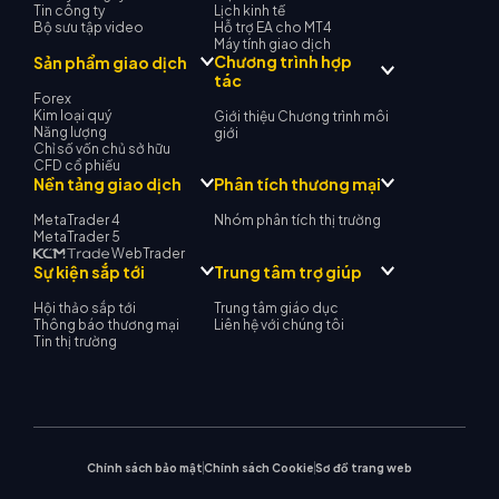
Tin công ty
Lịch kinh tế
Bộ sưu tập video
Hỗ trợ EA cho MT4
Máy tính giao dịch
Chương trình hợp
Sản phẩm giao dịch
tác
Forex
Kim loại quý
Giới thiệu Chương trình môi
Năng lượng
giới
Chỉ số vốn chủ sở hữu
CFD cổ phiếu
Nền tảng giao dịch
Phân tích thương mại
MetaTrader 4
Nhóm phân tích thị trường
MetaTrader 5
WebTrader
Sự kiện sắp tới
Trung tâm trợ giúp
Hội thảo sắp tới
Trung tâm giáo dục
Thông báo thương mại
Liên hệ với chúng tôi
Tin thị trường
Chính sách bảo mật
Chính sách Cookie
Sơ đồ trang web