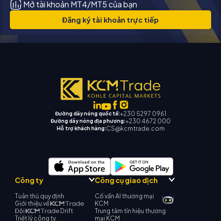
Mở tài khoản MT4/MT5 của bạn
Đăng ký tài khoản trực tiếp
+230 5297 0961
Đường dây nóng quốc tế:
+230 4672 000
Đường dây nóng địa phương:
CS@kcmtrade.com
Hỗ trợ khách hàng:
Công ty
Công cụ giao dịch
Tuân thủ quy định
Cố vấn AI thương mại
Giới thiệu về
KCM
Đội
Drift
Trung tâm tín hiệu thương
Triết lý công ty
mại KCM