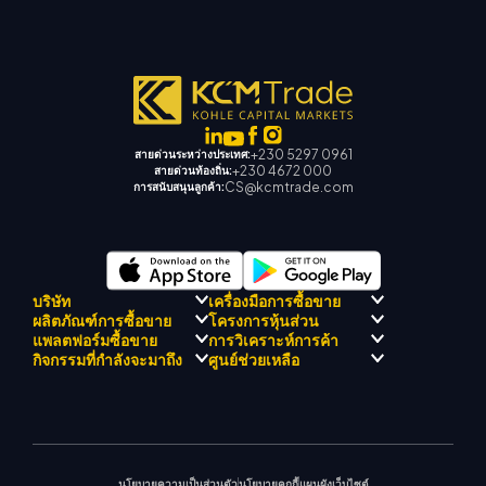
+230 5297 0961
สายด่วนระหว่างประเทศ:
+230 4672 000
สายด่วนท้องถิ่น:
CS@kcmtrade.com
การสนับสนุนลูกค้า:
บริษัท
เครื่องมือการซื้อขาย
ผลิตภัณฑ์การซื้อขาย
โครงการหุ้นส่วน
การปฏิบัติตามกฎระเบียบ
KCM เทรด AI ที่ปรึกษา
แพลตฟอร์มซื้อขาย
การวิเคราะห์การค้า
เกี่ยวกับ KCM เทรด
ศูนย์สัญญาณเทรด เคซีเอ็ม
Forex
แนะนำโปรแกรมโบรกเกอร์
กิจกรรมที่กำลังจะมาถึง
ศูนย์ช่วยเหลือ
ทีมดริฟท์เทรด เคซีเอ็ม
ปฏิทินเศรษฐกิ
โลหะมีค่า
เมตาเทรเดอร์ 4
ทีมนักวิเคราะห์ตลาด
ปรัชญาบริษัท
การสนับสนุน EA สำหรับ MT4
พลังงาน
เมตาเทรเดอร์ 5
สัมมนาที่จะเกิดขึ้น
ศูนย์การศึกษา
ข่าวบริษัท
เครื่องคำนวณการซื้อขาย
ดัชนีหุ้น
KCM เทรดเว็บเทรดเดอร์
ประกาศการค้า
ติดต่อเรา
แกลเลอรีวิดีโอ
CFD หุ้น
ข่าวตลาด
นโยบายความเป็นส่วนตัว
นโยบายคุกกี้
แผนผังเว็บไซต์