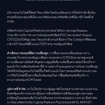
บริการบนเว็บไซต์นี้จัดทำโดย บริษัท โคห์ล แคปิตอล มาร์เก็ตส์ จำกัด ซึ่งเป็น
ส่วนหนึ่งของกลุ่มเคซีเอ็ม และบริษัทแม่ของบริษัทคือ เคซีเอ็ม กรุ๊ป โฮลดิ้งส์
จำกัด
บริษัท Kohle Capital Markets Limited ได้รับการควบคุมโดยคณะ
กรรมาธิการบริการทางการเงินของมอริเชียส (FSC) หมายเลขกำกับดูแล:
C117022600ที่อยู่: เดอะ ไซเบอร์าติ เลานจ์ ชั้นล่าง The Catalyst ซิลิคอนอ
เวนิว 40 ไซเบอร์ซิตี้ เอเบน 72201 สาธารณรัฐมอริเชียส
คำเตือนการลงทุนที่มีความเสี่ยงสูง:
การซื้อขายแลกเปลี่ยนเงินตราต่าง
ประเทศ (Forex) และสัญญาเพื่อความแตกต่าง (CFD) มีเลเวอเรจสูงและมี
ความเสี่ยงอย่างมีนัยสำคัญต่อการสูญเสียที่อาจเกิดขึ้นตรวจสอบให้แน่ใจว่า
คุณเข้าใจว่าผลิตภัณฑ์เหล่านี้ทำงานอย่างไรและคุณสามารถรับความเสี่ยงสูง
ได้หรือไม่ข้อมูลบนเว็บไซต์นี้ไม่ใช่คำแนะนำในการลงทุนหรือคำแนะนำ และ
การใช้เว็บไซต์นี้ไม่ควรถือเป็นข้อเสนอในการซื้อผลิตภัณฑ์หรือบริการ
ทางการเงินของ KCM Trade
ภูมิภาคที่ จำกัด:
เราไม่ให้บริการแก่ผู้อยู่อาศัยในเขตอำนาจศาลบางแห่ง รวม
ถึงสหรัฐอเมริกาแคนาดาญี่ปุ่นเกาหลีเหนืออิหร่านซีเรียและซูดานหากคุณ
อาศัยอยู่ในออสเตรเลีย โปรดไปที่ www.kcmtradeplus.com.au ซึ่งดำเนิน
การโดย บริษัท Kohle Capital Markets Pty Limited (AFSL 489437)