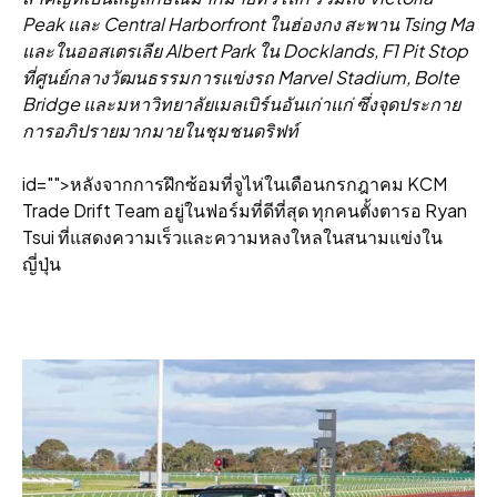
Peak และ Central Harborfront ในฮ่องกง สะพาน Tsing Ma
และในออสเตรเลีย Albert Park ใน Docklands, F1 Pit Stop
ที่ศูนย์กลางวัฒนธรรมการแข่งรถ Marvel Stadium, Bolte
Bridge และมหาวิทยาลัยเมลเบิร์นอันเก่าแก่ ซึ่งจุดประกาย
การอภิปรายมากมายในชุมชนดริฟท์
id="">หลังจากการฝึกซ้อมที่จูไห่ในเดือนกรกฎาคม KCM
Trade Drift Team อยู่ในฟอร์มที่ดีที่สุด ทุกคนตั้งตารอ Ryan
Tsui ที่แสดงความเร็วและความหลงใหลในสนามแข่งใน
ญี่ปุ่น