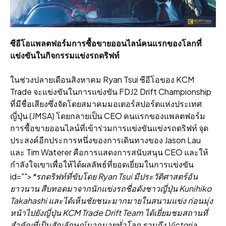
ซีอีโอแพลตฟอร์มการซื้อขายออนไลน์คนแรกของโลกที่
แข่งขันในกิจกรรมแข่งรถดริฟท์
ในช่วงปลายเดือนสิงหาคม Ryan Tsui ซีอีโอของ KCM
Trade จะแข่งขันในการแข่งขัน FDJ2 Drift Championship
ที่มีชื่อเสียงซึ่งจัดโดยสมาคมมอเตอร์สปอร์ตแห่งประเทศ
ญี่ปุ่น (JMSA) โดยกลายเป็น CEO คนแรกของแพลตฟอร์ม
การซื้อขายออนไลน์ที่เข้าร่วมการแข่งขันแข่งรถดริฟท์ จุด
ประสงค์อีกประการหนึ่งของการเดินทางของ Jason Lau
และ Tim Waterer คือการแสดงการสนับสนุน CEO และให้
กําลังใจเขาเพื่อให้ได้ผลลัพธ์ที่ยอดเยี่ยมในการแข่งขัน
id="">
*รถดริฟท์ที่ขับโดย Ryan Tsui มีประวัติศาสตร์อัน
ยาวนาน สืบทอดมาจากนักแข่งรถชื่อดังชาวญี่ปุ่น Kunihiko
Takahashi และได้เห็นชัยชนะมากมายในสนามแข่ง ก่อนมุ่ง
หน้าไปยังญี่ปุ่น KCM Trade Drift Team ได้เยี่ยมชมสถานที่
สําคัญที่เป็นสัญลักษณ์มากมายทั่วโลก รวมถึง Victoria