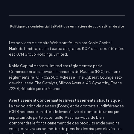
MetaTrader 5
marché
Prochains séminaires
Centre d'enseignement
CFD sur actions
| WebTrader
Avis commerciaux
Nous contacter
Actualités du marché
Politique de confidentialité
Politique en matière de cookies
Plan du site
Les services de ce site Web sont fournis par Kohle Capital
Markets Limited, qui fait partie du groupe KCM et sa société mère
est KCM Group Holdings Limited.
Kohle Capital Markets Limited est réglementée par la
Commission des services financiers de Maurice (FSC), numéro
réglementaire : C117022600. Adresse : The Cyberati Lounge, rez-
de-chaussée, The Catalyst, Silicon Avenue, 40 Cybercity, Ebene
72201, République de Maurice.
Avertissement concernant les investissements à haut risque :
La négociation de devises (Forex) et de contrats sur différences
(CFD) nécessite un effet de levier élevé et comporte un risque
important de perte potentielle. Assurez-vous de bien
comprendre le fonctionnement de ces produits et de savoir si
vous pouvez vous permettre de prendre des risques élevés. Les