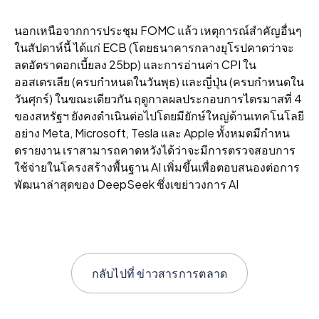
นอกเหนือจากการประชุม FOMC แล้ว เหตุการณ์สําคัญอื่นๆ
ในสัปดาห์นี้ ได้แก่ ECB (โดยธนาคารกลางยุโรปคาดว่าจะ
ลดอัตราดอกเบี้ยลง 25bp) และการอ่านค่า CPI ใน
ออสเตรเลีย (ครบกําหนดในวันพุธ) และญี่ปุ่น (ครบกําหนดใน
วันศุกร์) ในขณะเดียวกัน ฤดูกาลผลประกอบการไตรมาสที่ 4
ของสหรัฐฯ ยังคงดําเนินต่อไปโดยมียักษ์ใหญ่ด้านเทคโนโลยี
อย่าง Meta, Microsoft, Tesla และ Apple ทั้งหมดมีกําหน
ดรายงาน เราสามารถคาดหวังได้ว่าจะมีการตรวจสอบการ
ใช้จ่ายในโครงสร้างพื้นฐาน AI เพิ่มขึ้นเพื่อตอบสนองต่อการ
พัฒนาล่าสุดของ DeepSeek ซึ่งเขย่าวงการ AI
กลับไปที่
ข่าวสารการตลาด