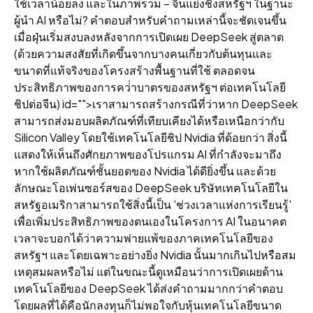
ใช้เวลาน้อยลง และในภาพรวม – จีนแย่งชิงสหรัฐฯ ในฐานะ
ผู้นํา AI หรือไม่? คําตอบสําหรับคําถามเหล่านี้จะชัดเจนขึ้น
เมื่อฝุ่นเริ่มสงบลงหลังจากการเปิดเผย DeepSeek สู่ตลาด
(ด้วยความสงสัยที่เกิดขึ้นจากบางคนเกี่ยวกับต้นทุนและ
ขนาดที่แท้จริงของโครงสร้างพื้นฐานที่ใช้ ตลอดจน
ประสิทธิภาพของการคว่ําบาตรของสหรัฐฯ ต่อเทคโนโลยี
ชิปต่อจีน) id="">เราสามารถสร้างกรณีที่ว่าหาก DeepSeek
สามารถส่งมอบผลิตภัณฑ์ที่เทียบเคียงได้หรือเหนือกว่ากับ
Silicon Valley โดยใช้เทคโนโลยีชิป Nvidia ที่ด้อยกว่า สิ่งนี้
แสดงให้เห็นถึงศักยภาพของโปรแกรม AI ที่กําลังจะมาถึง
หากใช้ผลิตภัณฑ์ชั้นยอดของ Nvidia ได้ดียิ่งขึ้น และด้วย
ลักษณะโอเพ่นซอร์สของ DeepSeek บริษัทเทคโนโลยีใน
สหรัฐอเมริกาสามารถใช้สิ่งนี้เป็น 'ช่วงเวลาแห่งการเรียนรู้'
เพื่อเพิ่มประสิทธิภาพของตนเองในโครงการ AI ในอนาคต
เวลาจะบอกได้ว่าความพ่ายแพ้ของภาคเทคโนโลยีของ
สหรัฐฯ และโดยเฉพาะอย่างยิ่ง Nvidia นั้นมากเกินไปหรือสม
เหตุสมผลหรือไม่ แต่ในขณะนี้ดูเหมือนว่าการเปิดเผยด้าน
เทคโนโลยีของ DeepSeek ได้ส่งคําถามมากกว่าคําตอบ
โดยผลที่ได้คือนักลงทุนก็ไม่พอใจกับหุ้นเทคโนโลยีขนาด