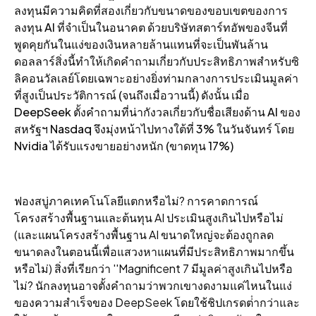
ลงทุนมีความคิดที่สองเกี่ยวกับขนาดของขอบเขตของการ
ลงทุน AI ที่จําเป็นในอนาคต ด้วยบริษัทสตาร์ทอัพของจีนที่
พูดคุยกันในแง่ของเงินหลายล้านแทนที่จะเป็นพันล้าน
ดอลลาร์สิ่งนี้ทําให้เกิดคําถามเกี่ยวกับประสิทธิภาพสําหรับซิ
ลิคอนวัลเลย์โดยเฉพาะอย่างยิ่งท่ามกลางการประเมินมูลค่า
ที่สูงเป็นประวัติการณ์ (จนถึงเมื่อวานนี้) ดังนั้น เมื่อ
DeepSeek ตั้งคําถามที่น่ากังวลเกี่ยวกับชื่อเสียงด้าน AI ของ
สหรัฐฯ Nasdaq จึงมุ่งหน้าไปทางใต้ที่ 3% ในวันจันทร์ โดย
Nvidia ได้รับแรงขายอย่างหนัก (ขาดทุน 17%)
ฟองสบู่ภาคเทคโนโลยีแตกหรือไม่? การคาดการณ์
โครงสร้างพื้นฐานและต้นทุน AI ประเมินสูงเกินไปหรือไม่
(และแผนโครงสร้างพื้นฐาน AI ขนาดใหญ่จะต้องถูกลด
ขนาดลงในตอนนี้เพื่อแสวงหาแผนที่มีประสิทธิภาพมากขึ้น
หรือไม่) สิ่งที่เรียกว่า ''Magnificent 7 มีมูลค่าสูงเกินไปหรือ
ไม่? นักลงทุนอาจตั้งคําถามว่าพวกเขางดงามแค่ไหนในแง่
ของความสําเร็จของ DeepSeek โดยใช้ชิปเกรดต่ํากว่าและ