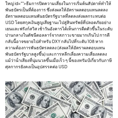
ใหญ่ id="">ธีมการปิดความเสี่ยงในการเริ่มต้นสัปดาห์ทําให้
พันธบัตรเป็นที่ต้องการ ซึ่งส่งผลให้อัตราผลตอบแทนลดลง
อัตราผลตอบแทนพันธบัตรรัฐบาลที่ลดลงส่งผลกระทบต่อ
USD โดยสกุลเงินสูญเสียฐานะไปสู่สินทรัพย์ที่ปลอดภัยอย่าง
เยนและฟรังก์สวิส เช้าวันอังคารได้เห็นการดีดตัวขึ้นในระดับ
ปานกลางในดัชนีดอลลาร์จากสภาวะขายมากเกินไป การตี
กลับนี้อาจขยายไปสําหรับ DXY กลับไปที่ระดับ 108 หาก
ความต้องการพันธบัตรลดลง (ส่งผลให้อัตราผลตอบแทน
พันธบัตรรัฐบาลสูงขึ้น) และการหลีกเลี่ยงความเสี่ยงลดลง
แม้ว่าน้ําเสียงที่นุ่มนวลขึ้นเมื่อเร็ว ๆ นี้ของทรัมป์เกี่ยวกับภาษี
ศุลกากรยังคงเป็นอุปสรรคต่อ USD