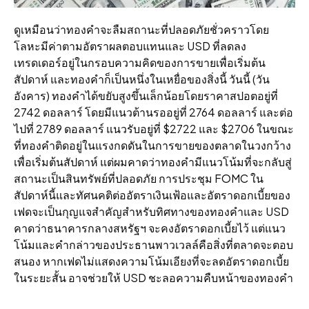
ดูเหมือนว่าทองคําจะลืมสถานะที่ปลอดภัยชั่วคราวโดย
โลหะมีค่าตามอัตราผลตอบแทนและ USD ที่ลดลง
เทรดเดอร์อยู่ในกรอบความคิดของการขายเพื่อเริ่มต้น
สัปดาห์ และทองคําก็เป็นหนึ่งในเหยื่อของสิ่งนี้ วันนี้ (วัน
อังคาร) ทองคําได้ขยับสูงขึ้นเล็กน้อยโดยราคาสปอตอยู่ที่
2742 ดอลลาร์ โดยมีแนวต้านรออยู่ที่ 2764 ดอลลาร์ และต่อ
ไปที่ 2789 ดอลลาร์ แนวรับอยู่ที่ $2722 และ $2706 ในขณะ
ที่ทองคําติดอยู่ในแรงกดดันในการขายของตลาดในวงกว้าง
เพื่อเริ่มต้นสัปดาห์ แต่ผมคาดว่าทองคํามีแนวโน้มที่จะกลับสู่
สถานะเป็นสินทรัพย์ที่ปลอดภัย การประชุม FOMC ใน
สัปดาห์นี้และทัศนคติต่ออัตราเงินเฟ้อและอัตราดอกเบี้ยของ
เฟดจะเป็นกุญแจสําคัญสําหรับทิศทางของทองคําและ USD
คาดว่าธนาคารกลางสหรัฐฯ จะคงอัตราดอกเบี้ยไว้ แต่แนว
โน้มและคํากล่าวของประธานพาวเวลล์คือสิ่งที่ตลาดจะตอบ
สนอง หากเฟดไม่แสดงความโน้มเอียงที่จะลดอัตราดอกเบี้ย
ในระยะสั้น อาจช่วยให้ USD ชะลอความคืบหน้าของทองคํา