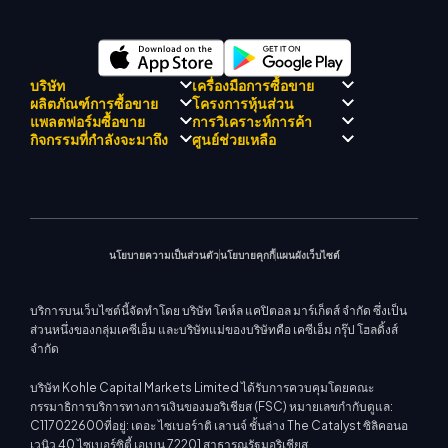
บริษัท
เครื่องมือการซื้อขาย
ผลิตภัณฑ์การซื้อขาย
โครงการหุ้นส่วน
การปฏิบัติตามกฎระเบียบ
KCM เทรด AI ที่ปรึกษา
แพลตฟอร์มซื้อขาย
การวิเคราะห์การค้า
เกี่ยวกับ KCM เทรด
ศูนย์สัญญาณเทรด เคซีเอ็ม
Forex
แนะนำโปรแกรมโบรกเกอร์
กิจกรรมที่กำลังจะมาถึง
ศูนย์ช่วยเหลือ
ทีมดริฟท์เทรด เคซีเอ็ม
ปฏิทินเศรษฐกิ
โลหะมีค่า
เมตาเทรเดอร์ 4
ทีมนักวิเคราะห์ตลาด
ปรัชญาบริษัท
การสนับสนุน EA สำหรับ MT4
พลังงาน
เมตาเทรเดอร์ 5
สัมมนาที่จะเกิดขึ้น
ศูนย์การศึกษา
ข่าวบริษัท
เครื่องคำนวณการซื้อขาย
ดัชนีหุ้น
KCM เทรดเว็บเทรดเดอร์
ประกาศการค้า
ติดต่อเรา
แกลเลอรีวิดีโอ
CFD หุ้น
ข่าวตลาด
นโยบายความเป็นส่วนตัว
นโยบายคุกกี้
แผนผังเว็บไซต์
บริการบนเว็บไซต์นี้จัดทำโดย บริษัท โคห์ล แคปิตอล มาร์เก็ตส์ จำกัด ซึ่งเป็น
ส่วนหนึ่งของกลุ่มเคซีเอ็ม และบริษัทแม่ของบริษัทคือ เคซีเอ็ม กรุ๊ป โฮลดิ้งส์
จำกัด
บริษัท Kohle Capital Markets Limited ได้รับการควบคุมโดยคณะ
กรรมาธิการบริการทางการเงินของมอริเชียส (FSC) หมายเลขกำกับดูแล:
C117022600ที่อยู่: เดอะ ไซเบอร์าติ เลานจ์ ชั้นล่าง The Catalyst ซิลิคอนอ
เวนิว 40 ไซเบอร์ซิตี้ เอเบน 72201 สาธารณรัฐมอริเชียส