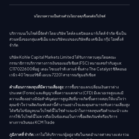
นโยบายความเป็นส่วนตัว
นโยบายคุกกี้
แผนผังเว็บไซต์
บริการบนเว็บไซต์นี้จัดทำโดย บริษัท โคห์ล แคปิตอล มาร์เก็ตส์ จำกัด ซึ่งเป็น
ส่วนหนึ่งของกลุ่มเคซีเอ็ม และบริษัทแม่ของบริษัทคือ เคซีเอ็ม กรุ๊ป โฮลดิ้งส์
จำกัด
บริษัท Kohle Capital Markets Limited ได้รับการควบคุมโดยคณะ
กรรมาธิการบริการทางการเงินของมอริเชียส (FSC) หมายเลขกำกับดูแล:
C117022600ที่อยู่: เดอะ ไซเบอร์าติ เลานจ์ ชั้นล่าง The Catalyst ซิลิคอนอ
เวนิว 40 ไซเบอร์ซิตี้ เอเบน 72201 สาธารณรัฐมอริเชียส
คำเตือนการลงทุนที่มีความเสี่ยงสูง:
การซื้อขายแลกเปลี่ยนเงินตราต่าง
ประเทศ (Forex) และสัญญาเพื่อความแตกต่าง (CFD) มีเลเวอเรจสูงและมี
ความเสี่ยงอย่างมีนัยสำคัญต่อการสูญเสียที่อาจเกิดขึ้นตรวจสอบให้แน่ใจว่า
คุณเข้าใจว่าผลิตภัณฑ์เหล่านี้ทำงานอย่างไรและคุณสามารถรับความเสี่ยงสูง
ได้หรือไม่ข้อมูลบนเว็บไซต์นี้ไม่ใช่คำแนะนำในการลงทุนหรือคำแนะนำ และ
การใช้เว็บไซต์นี้ไม่ควรถือเป็นข้อเสนอในการซื้อผลิตภัณฑ์หรือบริการ
ทางการเงินของ KCM Trade
ภูมิภาคที่ จำกัด:
เราไม่ให้บริการแก่ผู้อยู่อาศัยในเขตอำนาจศาลบางแห่ง รวม