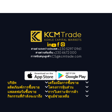
+230 5297 0961
สายด่วนระหว่างประเทศ:
+230 4672 000
สายด่วนท้องถิ่น:
CS@kcmtrade.com
การสนับสนุนลูกค้า:
บริษัท
เครื่องมือการซื้อขาย
ผลิตภัณฑ์การซื้อขาย
โครงการหุ้นส่วน
การปฏิบัติตามกฎระเบียบ
KCM เทรด AI ที่ปรึกษา
แพลตฟอร์มซื้อขาย
การวิเคราะห์การค้า
เกี่ยวกับ KCM เทรด
ศูนย์สัญญาณเทรด เคซีเอ็ม
Forex
แนะนำโปรแกรมโบรกเกอร์
กิจกรรมที่กำลังจะมาถึง
ศูนย์ช่วยเหลือ
ทีมดริฟท์เทรด เคซีเอ็ม
ปฏิทินเศรษฐกิ
โลหะมีค่า
เมตาเทรเดอร์ 4
ทีมนักวิเคราะห์ตลาด
ปรัชญาบริษัท
การสนับสนุน EA สำหรับ MT4
พลังงาน
เมตาเทรเดอร์ 5
สัมมนาที่จะเกิดขึ้น
ศูนย์การศึกษา
ข่าวบริษัท
เครื่องคำนวณการซื้อขาย
ดัชนีหุ้น
KCM เทรดเว็บเทรดเดอร์
ประกาศการค้า
ติดต่อเรา
แกลเลอรีวิดีโอ
CFD หุ้น
ข่าวตลาด