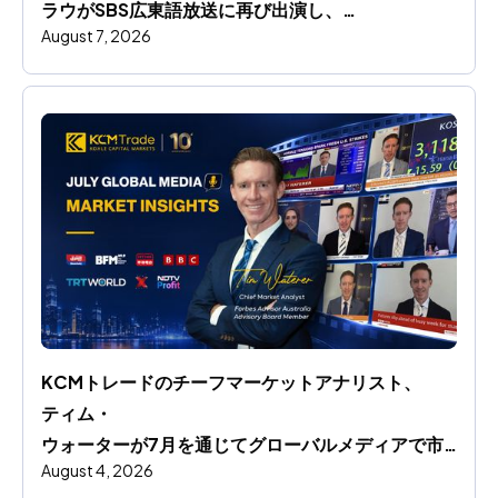
ラウがSBS広東語放送に再び出演し、
August 7, 2026
円相場の動向と世界市場への影響を分析
KCMトレードのチーフマーケットアナリスト、
ティム・
ウォーターが7月を通じてグローバルメディアで市
August 4, 2026
場洞察を共有します