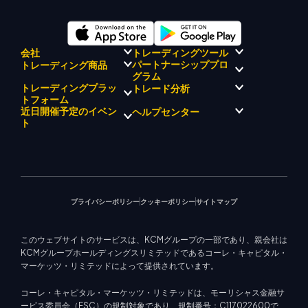
会社
トレーディングツール
パートナーシッププロ
トレーディング商品
規制コンプライアンス
KCMトレード AI メンタ
グラム
KCMトレードについて
ー
トレーディングプラッ
トレード分析
外国為替
KCM トレードドリフトチーム
KCM トレードシグナルセンタ
貴金属
トフォーム
ブローカープログラムの紹介
企業理念
ー
エネルギー
近日開催予定のイベン
ヘルプセンター
マーケットアナリストチーム
企業ニュース
経済カレンダー
株式インデックス
メタトレーダー 4
ト
ビデオギャラリー
EA サポート (MT4)
株式CFD
メタトレーダー 5
教育センター
トレーディングカリキュレー
KCM トレードウェブトレーダ
お問い合わせ
今後のセミナー
ター
ー
トレード通知
マーケットニュース
プライバシーポリシー
クッキーポリシー
サイトマップ
このウェブサイトのサービスは、KCMグループの一部であり、親会社は
KCMグループホールディングスリミテッドであるコーレ・キャピタル・
マーケッツ・リミテッドによって提供されています。
コーレ・キャピタル・マーケッツ・リミテッドは、モーリシャス金融サ
ービス委員会（FSC）の規制対象であり、規制番号：C117022600で