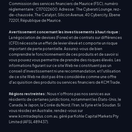
Commission des services financiers de Maurice (FSC), numéro
réglementaire : C117022600. Adresse : The Cyberati Lounge, rez-
de-chaussée, The Catalyst, Silicon Avenue, 40 Cybercity, Ebene
72201, République de Maurice.
Avertissement concernant les investissements à haut risque :
La négociation de devises (Forex) et de contrats sur différences
(CFD) nécessite un effet de levier élevé et comporte un risque
important de perte potentielle. Assurez-vous de bien
comprendre le fonctionnement de ces produits et de savoir si
vous pouvez vous permettre de prendre des risques élevés. Les
informations figurant sur ce site Web ne constituent pas un
conseil d'investissement ni une recommandation, et l'utilisation
de ce site Web ne doit pas être considérée comme une offre
d'acquisition des produits ou services financiers de KCM Trade.
Régions restreintes :
Nous n'offrons pas nos services aux
résidents de certaines juridictions, notamment les États-Unis, le
Canada, le Japon, la Corée du Nord, l'Iran, la Syrie et le Soudan. Si
vous résidez en Australie, rendez-vous sur
www.kcmtradeplus.com.au, géré par Kohle Capital Markets Pty
Limited (AFSL 489437).