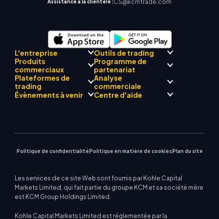
CS@kcmtrade.com
Assistance à la clientèle :
L'entreprise
Outils de trading
Produits
Programme de
Conformité réglementaire
commerciaux
partenariat
Mentor
AI
À propos de
Centre de signalisation
Plateformes de
Analyse
L'équipe
Drift
commerciale KCM
Forex
trading
Présentation du
commerciale
Philosophie d'entreprise
Calendrier économique
Métaux précieux
programme Broker
Évènements à venir
Centre d'aide
Actualités de l'entreprise
Assistance EA pour MT4
Énergies
MetaTrader 4
Équipe d'analystes de
Galerie vidéo
Calculateur de trading
Indices boursiers
MetaTrader 5
marché
Prochains séminaires
Centre d'enseignement
CFD sur actions
| WebTrader
Avis commerciaux
Nous contacter
Actualités du marché
Politique de confidentialité
Politique en matière de cookies
Plan du site
Les services de ce site Web sont fournis par Kohle Capital
Markets Limited, qui fait partie du groupe KCM et sa société mère
est KCM Group Holdings Limited.
Kohle Capital Markets Limited est réglementée par la