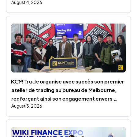
August 4, 2026
mois de juillet
 organise avec succès son premier 
atelier de trading au bureau de Melbourne, 
renforçant ainsi son engagement envers 
August 3, 2026
l’éducation financière