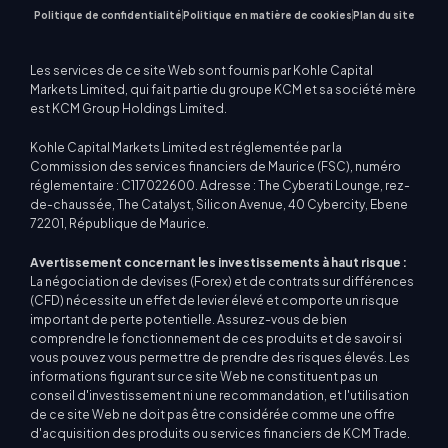
Politique de confidentialité
Politique en matière de cookies
Plan du site
Les services de ce site Web sont fournis par Kohle Capital
Markets Limited, qui fait partie du groupe KCM et sa société mère
est KCM Group Holdings Limited.
Kohle Capital Markets Limited est réglementée par la
Commission des services financiers de Maurice (FSC), numéro
réglementaire : C117022600. Adresse : The Cyberati Lounge, rez-
de-chaussée, The Catalyst, Silicon Avenue, 40 Cybercity, Ebene
72201, République de Maurice.
Avertissement concernant les investissements à haut risque :
La négociation de devises (Forex) et de contrats sur différences
(CFD) nécessite un effet de levier élevé et comporte un risque
important de perte potentielle. Assurez-vous de bien
comprendre le fonctionnement de ces produits et de savoir si
vous pouvez vous permettre de prendre des risques élevés. Les
informations figurant sur ce site Web ne constituent pas un
conseil d'investissement ni une recommandation, et l'utilisation
de ce site Web ne doit pas être considérée comme une offre
d'acquisition des produits ou services financiers de KCM Trade.