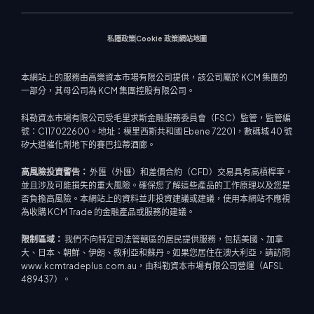
市場新聞
私隱政策
Cookie 政策
網站地圖
本網站上的服務由高樂資本市場有限公司提供，該公司屬於 KCM 集團的
一部分，其母公司為 KCM 集團控股有限公司。
科勒資本市場有限公司受毛里求斯金融服務委員會（FSC）監管，監管編
號：C117022600。地址：模里西斯共和國 Ebene 72201，數碼城 40 號
矽大道催化劑地下的賽巴拉蒂酒廊。
高風險投資警告：
外匯（外匯）和差價合約（CFD）交易具有高槓桿率，
並且涉及可能損失的重大風險。確保您了解這些產品的工作原理以及您是
否負擔高風險。本網站上的資料並非投資建議或建議，使用本網站不應視
為收購 KCM Trade 的金融產品或服務的建議。
限制區域：
我們不向特定司法管轄區的居民提供服務，包括美國、加拿
大、日本、朝鮮、伊朗、敘利亞和蘇丹。如果您居住在澳大利亞，請訪問
www.kcmtradeplus.com.au，由科勒資本市場有限公司營運（AFSL
489437）。