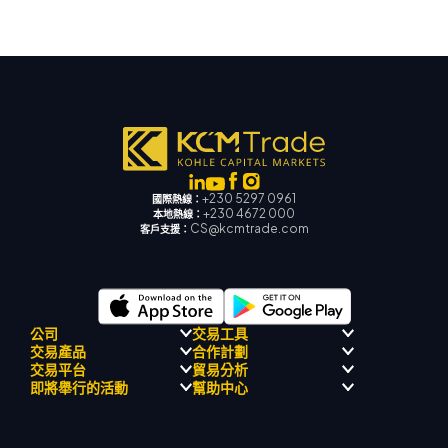
+230 5297 0961
國際熱線：
+230 4672 000
本地熱線：
CS@kcmtrade.com
客戶支援：
公司
交易工具
交易產品
合作計劃
監理合規性
人工智能導
交易平台
貿易分析
關於
師
外匯
介紹經紀人計劃
即將舉行的活動
幫助中心
飄移隊
信號中心
貴金屬
MetaTrader 4
市場分析團隊
公司理念
經濟日曆
能源與大宗商品
MetaTrader 5
即將舉行研討會
熱門問題
公司新聞
MT4 EA 支援
股票指數
網路終端
交易通知
聯絡我們
影片庫
交易計算器
股票差價合約