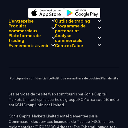
L'entreprise
Outils de trading
Produits
Programme de
Conformité réglementaire
commerciaux
partenariat
Mentor
AI
À propos de
Centre de signalisation
Plateformes de
Analyse
L'équipe
Drift
commerciale KCM
Forex
trading
Présentation du
commerciale
Philosophie d'entreprise
Calendrier économique
Métaux précieux
programme Broker
Évènements à venir
Centre d'aide
Actualités de l'entreprise
Assistance EA pour MT4
Énergies
MetaTrader 4
Équipe d'analystes de
Galerie vidéo
Calculateur de trading
Indices boursiers
MetaTrader 5
marché
Prochains séminaires
Centre d'enseignement
CFD sur actions
| WebTrader
Avis commerciaux
Nous contacter
Actualités du marché
Politique de confidentialité
Politique en matière de cookies
Plan du site
Les services de ce site Web sont fournis par Kohle Capital
Markets Limited, qui fait partie du groupe KCM et sa société mère
est KCM Group Holdings Limited.
Kohle Capital Markets Limited est réglementée par la
Commission des services financiers de Maurice (FSC), numéro
réglementaire : C117022600. Adresse : The Cyberati Lounge, rez-