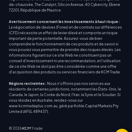
de-chaussée, The Catalyst, Silicon Avenue, 40 Cybercity, Ebene
72201, République de Maurice.
Avertissement concernant les investissements à haut risque :
La négociation de devises (Forex) et de contrats sur différences
(CFD) nécessite un effet de levier élevé et comporte un risque
important de perte potentielle. Assurez-vous de bien
comprendre le fonctionnement de ces produits et de savoir si
vous pouvez vous permettre de prendre des risques élevés. Les
informations figurant sur ce site Web ne constituent pas un
conseil d'investissement ni une recommandation, et l'utilisation
de ce site Web ne doit pas être considérée comme une offre
d'acquisition des produits ou services financiers de KCM Trade.
Régions restreintes :
Nous n'offrons pas nos services aux
résidents de certaines juridictions, notamment les États-Unis, le
Canada, le Japon, la Corée du Nord, l'Iran, la Syrie et le Soudan. Si
vous résidez en Australie, rendez-vous sur
www.kcmtradeplus.com.au, géré par Kohle Capital Markets Pty
Limited (AFSL 489437).
© 2026