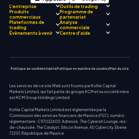
L'entreprise
Outils de trading
Produits
Programme de
Conformité réglementaire
commerciaux
partenariat
Mentor
AI
À propos de
Centre de signalisation
Plateformes de
Analyse
L'équipe
Drift
commerciale KCM
Forex
trading
Présentation du
commerciale
Philosophie d'entreprise
Calendrier économique
Métaux précieux
programme Broker
Évènements à venir
Centre d'aide
Actualités de l'entreprise
Assistance EA pour MT4
Énergies
MetaTrader 4
Équipe d'analystes de
Galerie vidéo
Calculateur de trading
Indices boursiers
MetaTrader 5
marché
Prochains séminaires
Centre d'enseignement
CFD sur actions
| WebTrader
Avis commerciaux
Nous contacter
Actualités du marché
Politique de confidentialité
Politique en matière de cookies
Plan du site
Les services de ce site Web sont fournis par Kohle Capital
Markets Limited, qui fait partie du groupe KCM et sa société mère
est KCM Group Holdings Limited.
Kohle Capital Markets Limited est réglementée par la
Commission des services financiers de Maurice (FSC), numéro
réglementaire : C117022600. Adresse : The Cyberati Lounge, rez-
de-chaussée, The Catalyst, Silicon Avenue, 40 Cybercity, Ebene
72201, République de Maurice.