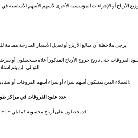
توزيع الأرباح أو الإجراءات المؤسسية الأخرى لأسهم الأسهم الأساسية في
يرجى ملاحظة أن مبالغ الأرباح أو تعديل الأسعار المدرجة مقدمة للرجوع إليها من قبل مزود السيولة فقط. هذه الأرقام قابلة للتغيير.
د الفروقات حتى تاريخ خروج الأرباح المذكور أعلاه سيحصلون أو يفرضون عليهم
التوالي. لن يتم استلام أو فرض الأرباح إذا اشتروا أو بيعوا في أو بعد تاريخ خروج الأرباح.
العملاء الذين يمتلكون أسهم شراء أو شراء أسهم الفروقات أو صناديق تداول يمكنهم الحصول على توزيعات موزعة محسوبة كما يلي:
توزيعات الأرباح التي يجب استلامها = تم الإعلان عن الأرباح x عدد عقود الفروقات في مراك
العملاء الذين يمتلكون أسهم بيع أو بيع عقود الفروقات أو صناديق ETF قد يحصلون على أرباح محسوبة كما يلي: