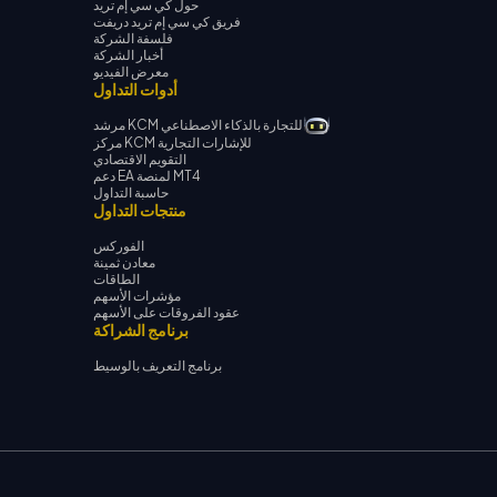
حول كي سي إم تريد
فريق كي سي إم تريد دريفت
فلسفة الشركة
أخبار الشركة
معرض الفيديو
أدوات التداول
مرشد KCM للتجارة بالذكاء الاصطناعي
مركز KCM للإشارات التجارية
التقويم الاقتصادي
دعم EA لمنصة MT4
حاسبة التداول
منتجات التداول
الفوركس
معادن ثمينة
الطاقات
مؤشرات الأسهم
عقود الفروقات على الأسهم
برنامج الشراكة
برنامج التعريف بالوسيط