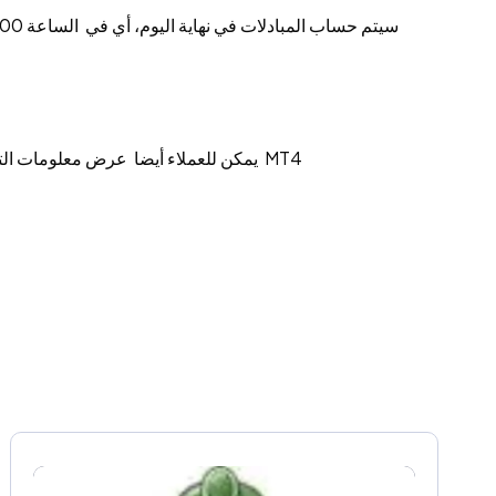
شركتنا تقوم بتحديث مبادلات الفوركس والمعادن كل أسبوع (بتوقيت بكين GMT+8). يمكن للعملاء أيضا عرض معلومات التبديل تحت قسم مواصفات المنتج في منصة عميل MT4