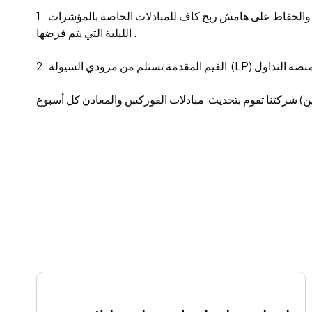
1. سيتم حساب المبادلات في نهاية اليوم، أي في الساعة 00:00 بتوقيت المنصة. ينصح العملاء بمراقبة مراكزكم المفتوحة عن كثب والحفاظ على هامش ربح كاف للمبادلات الخاصة بالمؤشرات
الليلية التي يتم فرضها.