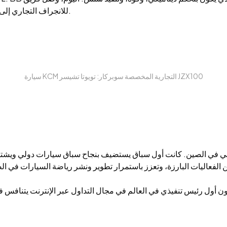
للانجراف التجاري إلى حلبة تشوهاي الدولية، مستعدا لخلق أمجاد جديدة في المستقبل.
سيارة KCM التجارية المخصصة سوبركار: تويوتا تشيسر JZX100
 في الصين. كانت أول سباق يستضيف بنجاح سباق سيارات دولي ويشتهر ب