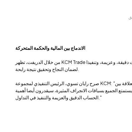
الاندماج بين المالية والحكمة المتحركة
من خلال الدريفت، تظهر KCM Trade أوجه التشابه بين هذه الرياضة المتطرفة والاستثمار المالي. يتطلب كل من الانجراف السريع واتخاذ قرارات الاستثمار المالي حسابات دقيقة، وعزيمة، وتنفيذا
لضمان النجاح وتحقيق نتيجة رابحة.
صرح رايان تسوي، الرئيس التنفيذي لمجموعة KCM: "مع أكثر من 20 عاما من الخبرة في القطاع المالي وكونه سائق سباقات مسجل في مشهد الانجراف في هونغ كونغ، أقدر كثيرا العلاقة بين
ستمتع الجميع بسباقات الانجراف المثيرة، سيقدرون أيضا أهمية
الحساب الدقيق والعزيمة والتنفيذ في التداول."