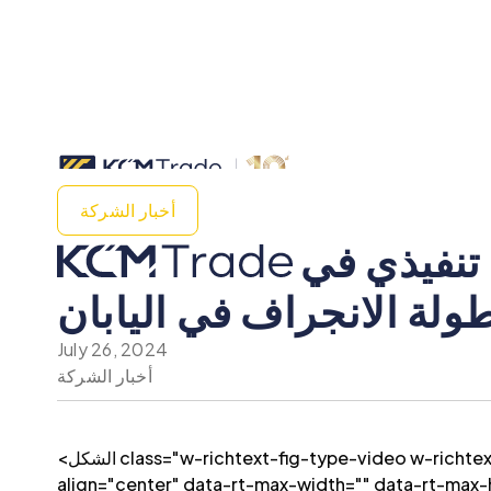
أخبار الشركة
تكثف التدريب مع سيارة سباق مخصصة - أول رئيس تنفيذي في
ولة الانجراف في اليابان
July 26, 2024
أخبار الشركة
<الشكل class="w-richtext-fig-type-video w-richtext-align-center" style="padding-bottom:33.723653395784545٪" data-rt-type="video" data-rt-
align="center" data-rt-max-width="" data-rt-ma