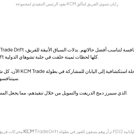
يقود الرئيس التنفيذي لمجموعة KCM رايان تسوي الفريق لتتألق
وسيارات السباق المصممة بدقة، ووحدة فريق KCM Trade Drift كلها لحظات ثمينة خلقت في حلبة تشوهاي الدولية.
الآن، كل شيء جاهز. في أغ
السيارات اليابانية (JMSA). سيتنافسون ضد أفضل المتسابقين على الحلبة.
نتطلع إلى الأداء المتميز لفريق KCM Trade Drift، الذي سيبرز دمج الدريفت والتمويل من خلال تنفيذهم، مما يجعل المستحيل ممكنا.
تزأر وهم يسعون للفوز في بطولة FDJ2 اليابانية
محركات فريق