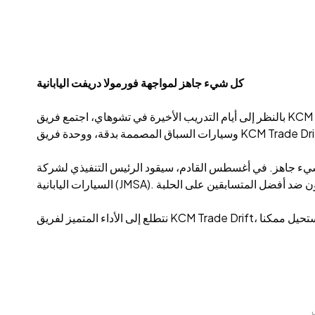
كل شيء جاهز لمواجهة فورمولا دريفت اليابانية
بالنظر إلى أيام التدريب الأخيرة في تشوهاي، اجتمع فريق KCM Trade Drift بوحدة وهدف. تم تعديل كل من مكونات السيارات وعقلية المنافسة لتناسب أفضل حالاتهم. بدلات السباق الأنيقة للفريق،
سطس القادم، سيقود الرئيس التنفيذي لشركة KCM Trade الفريق في رحلة استكشافية إلى اليابان للمشاركة في بطولة FDJ2، وهي حدث مرموق تنظمه جمعية رياضات