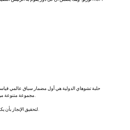
حلبة تشوهاي الدولية هي أول مضمار سباق عالمي قياسي
مجموعة متنوعة من الفعاليات البارزة، وتعزز باستمرار تطوير ونشر رياضة السيارات في الصين، وتكسب أهمية كبيرة لكل من الرياضة وجماهيرها في البلاد.
بالتعاون كرواد متقدمين، تطمح KCM Trade لتحقيق الإنجاز بأن يكون أول رئيس تنفيذي في العالم في مجال التداول عبر الإنترنت يتنافس في مسابقة متغيرة.