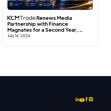
 Renews Media 
Partnership with Finance 
Magnates for a Second Year, 
Strengthening Global Trust and 
July 16, 2026
Brand Credibility