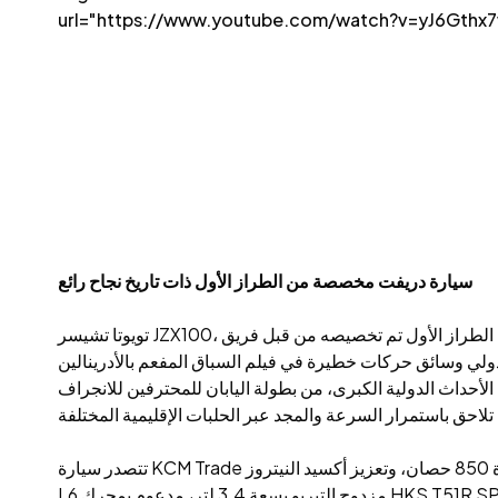
url="https://www.youtube.com/watch?v=yJ6Gthx
سيارة دريفت مخصصة من الطراز الأول ذات تاريخ نجاح رائع
تويوتا تشيسر JZX100، التي يقودها الرئيس التنفيذي شخصيا، هي محرك من الطراز الأول تم تخصيصه من قبل فريق KCM Trade Drift. هذا المطارد تحديدا له تاريخ غني وكان يقوده سابقا السائق
 السباق المفعم بالأدرينالين "Initial D". حققت هذه السيارة الأسطورية للانجراف نتائج
ية الكبرى، من بطولة اليابان للمحترفين للانجراف (D1 Grand Prix) من 2001 إلى 2010، إلى MSC هونغ كونغ. تركت سيارة الانجراف الأسطورية KCM Trade بصمة كبيرة في
تتصدر سيارة KCM Trade سوبر كاستوم بقوة لا تقهر، ولا تتميز فقط بتراث تاريخي غني، بل تتميز أيضا بنظام قوي للغاية بقوة 850 حصان، وتعزيز أكسيد النيتروز NOS، ومحرك سوبرا 2JZ-GTE 3.0
L6 مزدوج التيربو بسعة 3.4 لتر، مدعوم بمحرك HKS T51R SPL. BB توربو. وهذا يضمن أن كل دور يقوم به الرئيس التنفيذي يكون بتحكم ديناميكي، وقوة، وتنفيذ سلس. اليوم، وصل فريق KCM