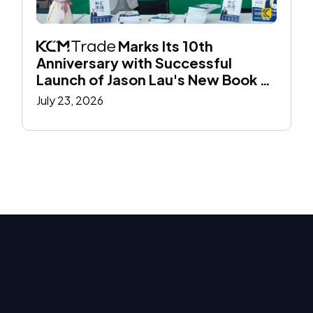
 Marks Its 10th 
Anniversary with Successful 
Launch of Jason Lau's New Book at 
the Hong Kong Book Fair
July 23, 2026