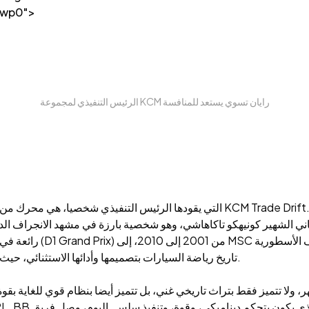
7wp0">
الرئيس التنفيذي لمجموعة KCM رايان تسوي يستعد للمنافسة
ني الشهير كونيهكو تاكاهاشي، وهو شخصية بارزة في مشهد الانجراف الدولي وسائق حركات خطيرة في فيلم
رائعة في الأحداث الدول
تاريخ رياضة السيارات بتصميمها وأدائها الاستثنائي، حيث تلاحق باستمرار السرعة والمجد عبر الحلبات الإقليمية المختلفة.