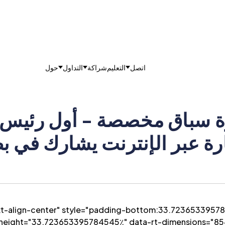
اتصل
التعليم
شراكة
التداول
حول
ارة عبر الإنترنت يشارك في بط
x-height="33.723653395784545٪" data-rt-dimensions="8