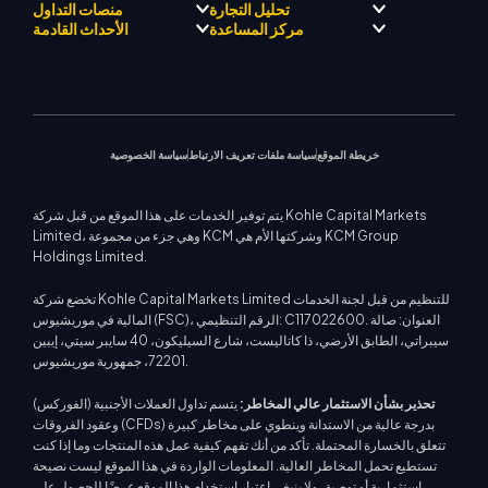
مرشد KCM للتجارة بالذكاء
الامتثال التنظيمي
تحليل التجارة
منصات التداول
الاصطناعي
حول كي سي إم تريد
برنامج التعريف بالوسيط
الفوركس
مركز المساعدة
الأحداث القادمة
مركز KCM للإشارات التجارية
فريق كي سي إم تريد دريفت
معادن ثمينة
فريق محلل السوق
منصة ميتاتريدر 4
التقويم الاقتصادي
فلسفة الشركة
الطاقات
منصة ميتاتريدر 5
مركز التعليم
الندوات القادمة
دعم EA لمنصة MT4
أخبار الشركة
مؤشرات الأسهم
كي سي إم تريد ويب تريدر
اتصل بنا
إشعارات التجارة
حاسبة التداول
معرض الفيديو
عقود الفروقات على الأسهم
أخبار السوق
خريطة الموقع
سياسة ملفات تعريف الارتباط
سياسة الخصوصية
يتم توفير الخدمات على هذا الموقع من قبل شركة Kohle Capital Markets
Limited، وهي جزء من مجموعة KCM وشركتها الأم هي KCM Group
Holdings Limited.
تخضع شركة Kohle Capital Markets Limited للتنظيم من قبل لجنة الخدمات
المالية في موريشيوس (FSC)، الرقم التنظيمي: C117022600. العنوان: صالة
سيبراتي، الطابق الأرضي، ذا كاتاليست، شارع السيليكون، 40 سايبر سيتي، إيبين
72201، جمهورية موريشيوس.
تحذير بشأن الاستثمار عالي المخاطر:
يتسم تداول العملات الأجنبية (الفوركس)
وعقود الفروقات (CFDs) بدرجة عالية من الاستدانة وينطوي على مخاطر كبيرة
تتعلق بالخسارة المحتملة. تأكد من أنك تفهم كيفية عمل هذه المنتجات وما إذا كنت
تستطيع تحمل المخاطر العالية. المعلومات الواردة في هذا الموقع ليست نصيحة
استثمارية أو توصية، ولا ينبغي اعتبار استخدام هذا الموقع عرضًا للحصول على