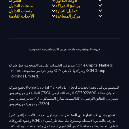
أدوات التداول
الشركة
برنامج الشراكة
منتجات التداول
مرشد KCM للتجارة بالذكاء
الامتثال التنظيمي
تحليل التجارة
منصات التداول
الاصطناعي
حول كي سي إم تريد
برنامج التعريف بالوسيط
الفوركس
مركز المساعدة
الأحداث القادمة
مركز KCM للإشارات التجارية
فريق كي سي إم تريد دريفت
معادن ثمينة
فريق محلل السوق
منصة ميتاتريدر 4
التقويم الاقتصادي
فلسفة الشركة
الطاقات
منصة ميتاتريدر 5
مركز التعليم
الندوات القادمة
دعم EA لمنصة MT4
أخبار الشركة
مؤشرات الأسهم
كي سي إم تريد ويب تريدر
اتصل بنا
إشعارات التجارة
حاسبة التداول
معرض الفيديو
عقود الفروقات على الأسهم
أخبار السوق
خريطة الموقع
سياسة ملفات تعريف الارتباط
سياسة الخصوصية
يتم توفير الخدمات على هذا الموقع من قبل شركة Kohle Capital Markets
Limited، وهي جزء من مجموعة KCM وشركتها الأم هي KCM Group
Holdings Limited.
تخضع شركة Kohle Capital Markets Limited للتنظيم من قبل لجنة الخدمات
المالية في موريشيوس (FSC)، الرقم التنظيمي: C117022600. العنوان: صالة
سيبراتي، الطابق الأرضي، ذا كاتاليست، شارع السيليكون، 40 سايبر سيتي، إيبين
72201، جمهورية موريشيوس.
تحذير بشأن الاستثمار عالي المخاطر:
يتسم تداول العملات الأجنبية (الفوركس)
وعقود الفروقات (CFDs) بدرجة عالية من الاستدانة وينطوي على مخاطر كبيرة
تتعلق بالخسارة المحتملة. تأكد من أنك تفهم كيفية عمل هذه المنتجات وما إذا كنت