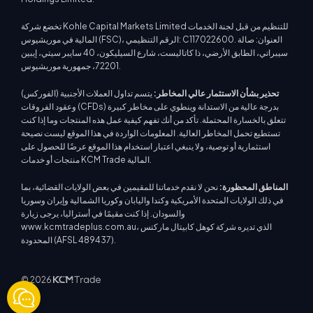
تخضع شركة Kohle Capital Markets Limited للتنظيم من قبل لجنة الخدمات
المالية في موريشيوس (FSC)، الرقم التنظيمي: C117022600. العنوان: صالة
سيبراتي، الطابق الأرضي، ذا كاتاليست، شارع السيليكون، 40 سايبر سيتي، إيبين
72201، جمهورية موريشيوس.
تحذير بشأن الاستثمار عالي المخاطر:
يتسم تداول العملات الأجنبية (الفوركس)
وعقود الفروقات (CFDs) بدرجة عالية من الاستدانة وينطوي على مخاطر كبيرة
تتعلق بالخسارة المحتملة. تأكد من أنك تفهم كيفية عمل هذه المنتجات وما إذا كنت
تستطيع تحمل المخاطر العالية. المعلومات الواردة في هذا الموقع ليست نصيحة
استثمارية أو توصية، ولا ينبغي اعتبار استخدام هذا الموقع عرضًا للحصول على
منتجات أو خدمات KCM Trade المالية.
المناطق المحظورة:
نحن لا نقدم خدماتنا للمقيمين في بعض الولايات القضائية، بما
في ذلك الولايات المتحدة الأمريكية وكندا واليابان وكوريا الشمالية وإيران وسوريا
والسودان. إذا كنت مقيمًا في أستراليا، يرجى زيارة
www.kcmtradeplus.com.au، الذي تديره شركة كوهل كابيتال ماركتس
المحدودة (AFSL 489437).
© 2026