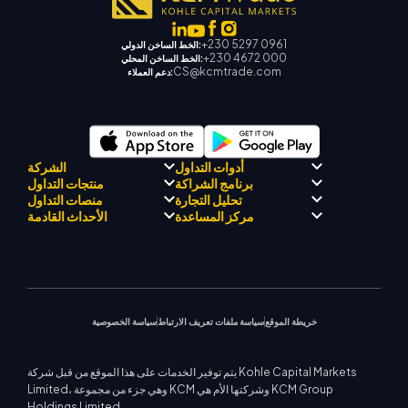
+230 5297 0961
الخط الساخن الدولي:
+230 4672 000
الخط الساخن المحلي:
CS@kcmtrade.com
دعم العملاء:
أدوات التداول
الشركة
برنامج الشراكة
منتجات التداول
مرشد KCM للتجارة بالذكاء
الامتثال التنظيمي
تحليل التجارة
منصات التداول
الاصطناعي
حول كي سي إم تريد
برنامج التعريف بالوسيط
الفوركس
مركز المساعدة
الأحداث القادمة
مركز KCM للإشارات التجارية
فريق كي سي إم تريد دريفت
معادن ثمينة
فريق محلل السوق
منصة ميتاتريدر 4
التقويم الاقتصادي
فلسفة الشركة
الطاقات
منصة ميتاتريدر 5
مركز التعليم
الندوات القادمة
دعم EA لمنصة MT4
أخبار الشركة
مؤشرات الأسهم
كي سي إم تريد ويب تريدر
اتصل بنا
إشعارات التجارة
حاسبة التداول
معرض الفيديو
عقود الفروقات على الأسهم
أخبار السوق
خريطة الموقع
سياسة ملفات تعريف الارتباط
سياسة الخصوصية
يتم توفير الخدمات على هذا الموقع من قبل شركة Kohle Capital Markets
Limited، وهي جزء من مجموعة KCM وشركتها الأم هي KCM Group
Holdings Limited.