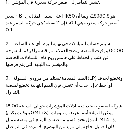
1. تشير النقاط إلى أصغر حركة سعرية في المؤشر.
على سبيل المثال، إذا كان سعر HK50 هو 28380.8، وبما أن
أصغر حركة سعرية هي 0.1، فإن "1 نقطة" هي حركة السعر عند
0.1
2. سيتم حساب المبادلات في نهاية اليوم، أي عند الساعة
00:00 بتوقيت المنصة. ينصح العملاء بمراقبة مراكزكم المفتوحة
عن كثب والحفاظ على هامش ربح كاف للمبادلات الخاصة
بالمؤشرات الليلية التي يتم فرضها.
3. القيم المقدمة تستلم من مزودي السيولة (LP) وتخضع لحذف
أو أخطاء. إذا حدث أي تغيير، فإن القيم النهائية تخضع لمنصة
التداول.
شركتنا ستقوم بتحديث مبادلات المؤشرات حوالي الساعة 18:00
(بتوقيت بكين GMT+8). يمكن للعملاء أيضا عرض معلومات
التبادل تحت قسم مواصفات المنتج في منصة عميل MT4. إذا
كان العميل بحاجة إلى مزيد من التوضيح، لا تتردد في التواصل