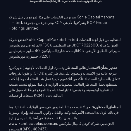
خريطة الموقع
سياسة ملفات تعريف الارتباط
سياسة الخصوصية
يتم توفير الخدمات على هذا الموقع من قبل شركة Kohle Capital Markets
Limited، وهي جزء من مجموعة KCM وشركتها الأم هي KCM Group
Holdings Limited.
تخضع شركة Kohle Capital Markets Limited للتنظيم من قبل لجنة الخدمات
المالية في موريشيوس (FSC)، الرقم التنظيمي: C117022600. العنوان: صالة
سيبراتي، الطابق الأرضي، ذا كاتاليست، شارع السيليكون، 40 سايبر سيتي، إيبين
72201، جمهورية موريشيوس.
تحذير بشأن الاستثمار عالي المخاطر:
يتسم تداول العملات الأجنبية (الفوركس)
وعقود الفروقات (CFDs) بدرجة عالية من الاستدانة وينطوي على مخاطر كبيرة
تتعلق بالخسارة المحتملة. تأكد من أنك تفهم كيفية عمل هذه المنتجات وما إذا كنت
تستطيع تحمل المخاطر العالية. المعلومات الواردة في هذا الموقع ليست نصيحة
استثمارية أو توصية، ولا ينبغي اعتبار استخدام هذا الموقع عرضًا للحصول على
منتجات أو خدمات KCM Trade المالية.
المناطق المحظورة:
نحن لا نقدم خدماتنا للمقيمين في بعض الولايات القضائية، بما
في ذلك الولايات المتحدة الأمريكية وكندا واليابان وكوريا الشمالية وإيران وسوريا
والسودان. إذا كنت مقيمًا في أستراليا، يرجى زيارة
www.kcmtradeplus.com.au، الذي تديره شركة كوهل كابيتال ماركتس
المحدودة (AFSL 489437).