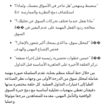
منضبط ومنهجي"هل تتاجر في الأسواق بنفسك، ولماذا؟"
â♬ استكشاف دمج النظرية والممارسة
"ماذا تفعل عندما تختلف تحركات السوق عن تحليلك؟"
â�� معالجة ردود الفعل المهنية على عدم اليقين في
السوق
"كمحلل سوق، ما الذي يمنحك أكبر شعور بالإنجاز؟" â��
فحص الإشباع المهني والهدف
"خمس خطوات تحضيرية رئيسية قبل إجراء صفقة" â��
تركز الحلقة الأخيرة على الجاهزية الأساسية قبل التداول
من خلال خط أسئلة منظم بعناية، تقدم السلسلة صورة مهنية
شاملة لمحلل سوق من الدرجة الأولى من وجهات نظر الصناعة
العليا إلى اعتبارات التداول العملية. كل حلقة مختصرة مدتها
دقيقتان تغطي منهجيات تحليلية أساسية مع دمج خبرة السوق
الواقعية والتأمل المهني، مقدمة للمشاهدين مرجعا موثوقا
وعمليا.