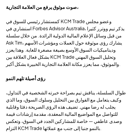
صوت موثوق يرفع من العلامة التجارية،
كمستشار رئيسي للسوق في KCM Trade وعضو مجلس
استشاري في Forbes Advisor Australia، يذكر تيم ووترر كثيرا
من قبل وسائل الإعلام المالية الدولية الرائدة. من خلال سلسلة
Ask Tim، يشارك رؤى موثوقة حول العملات ومؤشرات الأسهم
وديناميكيات السوق الأوسع بصيغة مصغرة للغاية. وهذا يعزز
بشكل فعال العلاقة بين KCM Trade وتحليل السوق المهني
والموثوق، مما يعزز مكانة العلامة التجارية الخبيرة بشكل أكبر.
رؤى أصيلة تلهم النمو
طوال السلسلة، يناقش تيم بصراحة خبرته الشخصية في التداول،
وكيف يتعامل مع الفوارق بين التحليل وسلوك السوق، وما الذي
يجلب له رضا مهني. تضيف هذه الرؤى الصريحة دفئا وقابلية
للتواصل مع المواضيع المالية المعقدة، مقدمة إرشادات قيمة
وصدى عاطفي — خاصة للمشاركين الجدد في السوق، وتعكس
التزام KCM Trade بالنمو جنبا إلى جنب مع عملائها.