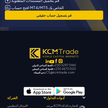
قم بتحميل المستندات المطلوبة
افتح حساب MT4/MT5 الخاص بك
قم بتسجيل حساب حقيقي
+230 5297 0961
الخط الساخن الدولي:
+230 4672 000
الخط الساخن المحلي:
CS@kcmtrade.com
دعم العملاء:
أدوات التداول
الشركة
مرشد KCM للتجارة بالذكاء
الامتثال التنظيمي