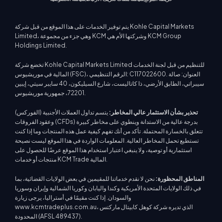
يتم توفير الخدمات على هذا الموقع من قبل شركة Kohle Capital Markets
Limited، وهي جزء من مجموعة KCM وشركتها الأم هي KCM Group
Holdings Limited.
تخضع شركة Kohle Capital Markets Limited للتنظيم من قبل لجنة الخدمات
المالية في موريشيوس (FSC)، الرقم التنظيمي: C117022600. العنوان: صالة
سيبراتي، الطابق الأرضي، ذا كاتاليست، شارع السيليكون، 40 سايبر سيتي، إيبين
72201، جمهورية موريشيوس.
تحذير بشأن الاستثمار عالي المخاطر:
يتسم تداول العملات الأجنبية (الفوركس)
وعقود الفروقات (CFDs) بدرجة عالية من الاستدانة وينطوي على مخاطر كبيرة
تتعلق بالخسارة المحتملة. تأكد من أنك تفهم كيفية عمل هذه المنتجات وما إذا كنت
تستطيع تحمل المخاطر العالية. المعلومات الواردة في هذا الموقع ليست نصيحة
استثمارية أو توصية، ولا ينبغي اعتبار استخدام هذا الموقع عرضًا للحصول على
منتجات أو خدمات KCM Trade المالية.
المناطق المحظورة:
نحن لا نقدم خدماتنا للمقيمين في بعض الولايات القضائية، بما
في ذلك الولايات المتحدة الأمريكية وكندا واليابان وكوريا الشمالية وإيران وسوريا
والسودان. إذا كنت مقيمًا في أستراليا، يرجى زيارة
www.kcmtradeplus.com.au، الذي تديره شركة كوهل كابيتال ماركتس
المحدودة (AFSL 489437).