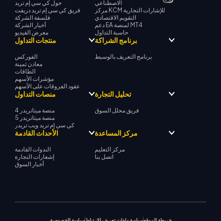
الاصطناعي
حول كي سي إم تريد
مركز KCM للإشارات التجارية
فريق كي سي إم تريد دريفت
التقويم الاقتصادي
فلسفة الشركة
دعم EA لمنصة MT4
أخبار الشركة
حاسبة التداول
معرض الفيديو
برنامج الشراكة
منتجات التداول
برنامج التعريف بالوسيط
الفوركس
معادن ثمينة
الطاقات
مؤشرات الأسهم
عقود الفروقات على الأسهم
تحليل التجارة
منصات التداول
فريق محلل السوق
منصة ميتاتريدر 4
منصة ميتاتريدر 5
كي سي إم تريد ويب تريدر
مركز المساعدة
الأحداث القادمة
مركز التعليم
الندوات القادمة
اتصل بنا
إشعارات التجارة
أخبار السوق
خريطة الموقع
سياسة ملفات تعريف الارتباط
سياسة الخصوصية