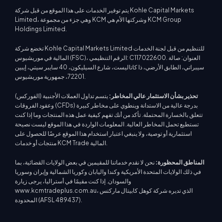
يتم توفير الخدمات على هذا الموقع من قبل شركة Kohle Capital Markets
Limited، وهي جزء من مجموعة KCM وشركتها الأم هي KCM Group
Holdings Limited.
تخضع شركة Kohle Capital Markets Limited للتنظيم من قبل لجنة الخدمات
المالية في موريشيوس (FSC)، الرقم التنظيمي: C117022600. العنوان: صالة
سيبراتي، الطابق الأرضي، ذا كاتاليست، شارع السيليكون، 40 سايبر سيتي، إيبين
72201، جمهورية موريشيوس.
تحذير بشأن الاستثمار عالي المخاطر:
يتسم تداول العملات الأجنبية (الفوركس)
وعقود الفروقات (CFDs) بدرجة عالية من الاستدانة وينطوي على مخاطر كبيرة
تتعلق بالخسارة المحتملة. تأكد من أنك تفهم كيفية عمل هذه المنتجات وما إذا كنت
تستطيع تحمل المخاطر العالية. المعلومات الواردة في هذا الموقع ليست نصيحة
استثمارية أو توصية، ولا ينبغي اعتبار استخدام هذا الموقع عرضًا للحصول على
منتجات أو خدمات KCM Trade المالية.
المناطق المحظورة:
نحن لا نقدم خدماتنا للمقيمين في بعض الولايات القضائية، بما
في ذلك الولايات المتحدة الأمريكية وكندا واليابان وكوريا الشمالية وإيران وسوريا
والسودان. إذا كنت مقيمًا في أستراليا، يرجى زيارة
www.kcmtradeplus.com.au، الذي تديره شركة كوهل كابيتال ماركتس
المحدودة (AFSL 489437).