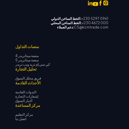
+230 5297 0961
الخط الساخن الدولي:
+230 4672 000
الخط الساخن المحلي:
CS@kcmtrade.com
دعم العملاء:
منصات التداول
منصة ميتاتريدر 4
منصة ميتاتريدر 5
كي سي إم تريد ويب تريدر
تحليل التجارة
فريق محلل السوق
الأحداث القادمة
الندوات القادمة
إشعارات التجارة
أخبار السوق
مركز المساعدة
مركز التعليم
اتصل بنا