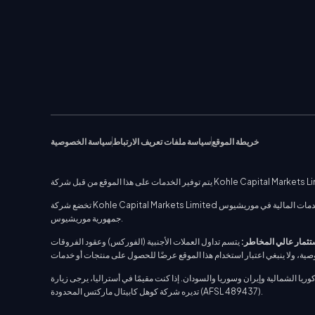
خريطة الموقع
سياسة ملفات تعريف الارتباط
سياسة الخصوصية
تخضع شركة Kohle Capital Markets Limited للتنظيم من قبل لجنة الخدمات المالية في موريشيوس (FSC)، الرقم التنظيمي: C117022600. العنوان: صالة سيبراتي، الطابق الأرضي، ذا كاتاليست، شارع السيليكون، 40 سايبر سيتي، إيبين 72201،
جمهورية موريشيوس.
تثمار عالي المخاطر:
يتسم تداول العملات الأجنبية (الفوركس) وعقود الفروقات (CFDs) بدرجة عالية من الاستدانة وينطوي على مخاطر كبيرة تتعلق بالخسارة المحتملة. تأكد من أنك تفهم كيفية عمل هذه المنتجات وما إذا كنت تستطيع تحمل
يران وسوريا والسودان. إذا كنت مقيمًا في أستراليا، يرجى زيارة www.kcmtradeplus.com.au، الذي
تديره شركة كوهل كابيتال ماركتس المحدودة (AFSL 489437).