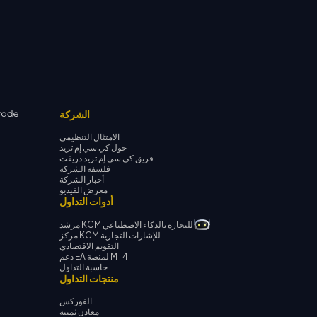
الشركة
الامتثال التنظيمي
حول كي سي إم تريد
فريق كي سي إم تريد دريفت
فلسفة الشركة
أخبار الشركة
معرض الفيديو
أدوات التداول
مرشد KCM للتجارة بالذكاء الاصطناعي
مركز KCM للإشارات التجارية
التقويم الاقتصادي
دعم EA لمنصة MT4
حاسبة التداول
منتجات التداول
الفوركس
معادن ثمينة