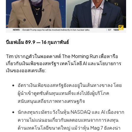
บีเอฟเอ็ม 89.9 — 16 กุมภาพันธ์
Tim ปรากฏตัวในพอดคาสต์ The Morning Run เพื่อหารือ
เกี่ยวกับเงินเฟ้อของสหรัฐฯ เทคโนโลยี AI และนโยบายการ
เงินของออสเตรเลีย:
อัตราเงินเฟ้อของสหรัฐยังคงอยู่ในเส้นทางขาลง โดย
ผู้นำเข้าดูดซับต้นทุนแทนที่จะส่งไปยังผู้บริโภค
สนับสนุนเสถียรภาพทางเศรษฐกิจ
นักลงทุนระมัดระวังในหุ้น NASDAQ และ AI เนื่องจาก
ความไม่แน่นอนเกี่ยวกับผลตอบแทนจากการลงทุน
ด้านเทคโนโลยีขนาดใหญ่ แม้ว่าหุ้น Mag 7 ยังคงน่า