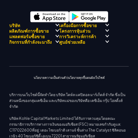
บริษัท
เครื่องมือการซื้อขาย
ผลิตภัณฑ์การซื้อขาย
โครงการหุ้นส่วน
การปฏิบัติตามกฎระเบียบ
KCM เทรด AI ที่ปรึกษา
แพลตฟอร์มซื้อขาย
การวิเคราะห์การค้า
เกี่ยวกับ KCM เทรด
ศูนย์สัญญาณเทรด เคซีเอ็ม
Forex
แนะนำโปรแกรมโบรกเกอร์
กิจกรรมที่กำลังจะมาถึง
ศูนย์ช่วยเหลือ
ทีมดริฟท์เทรด เคซีเอ็ม
ปฏิทินเศรษฐกิ
โลหะมีค่า
เมตาเทรเดอร์ 4
ทีมนักวิเคราะห์ตลาด
ปรัชญาบริษัท
การสนับสนุน EA สำหรับ MT4
พลังงาน
เมตาเทรเดอร์ 5
สัมมนาที่จะเกิดขึ้น
ศูนย์การศึกษา
ข่าวบริษัท
เครื่องคำนวณการซื้อขาย
ดัชนีหุ้น
KCM เทรดเว็บเทรดเดอร์
ประกาศการค้า
ติดต่อเรา
แกลเลอรีวิดีโอ
CFD หุ้น
ข่าวตลาด
นโยบายความเป็นส่วนตัว
นโยบายคุกกี้
แผนผังเว็บไซต์
บริการบนเว็บไซต์นี้จัดทำโดย บริษัท โคห์ล แคปิตอล มาร์เก็ตส์ จำกัด ซึ่งเป็น
ส่วนหนึ่งของกลุ่มเคซีเอ็ม และบริษัทแม่ของบริษัทคือ เคซีเอ็ม กรุ๊ป โฮลดิ้งส์
จำกัด
บริษัท Kohle Capital Markets Limited ได้รับการควบคุมโดยคณะ
กรรมาธิการบริการทางการเงินของมอริเชียส (FSC) หมายเลขกำกับดูแล:
C117022600ที่อยู่: เดอะ ไซเบอร์าติ เลานจ์ ชั้นล่าง The Catalyst ซิลิคอนอ
เวนิว 40 ไซเบอร์ซิตี้ เอเบน 72201 สาธารณรัฐมอริเชียส