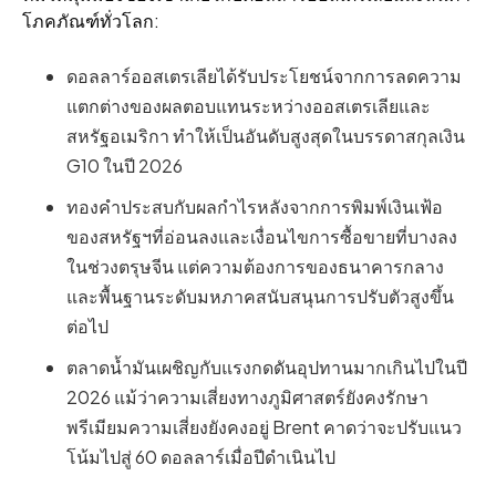
โภคภัณฑ์ทั่วโลก:
ดอลลาร์ออสเตรเลียได้รับประโยชน์จากการลดความ
แตกต่างของผลตอบแทนระหว่างออสเตรเลียและ
สหรัฐอเมริกา ทำให้เป็นอันดับสูงสุดในบรรดาสกุลเงิน
G10 ในปี 2026
ทองคำประสบกับผลกำไรหลังจากการพิมพ์เงินเฟ้อ
ของสหรัฐฯที่อ่อนลงและเงื่อนไขการซื้อขายที่บางลง
ในช่วงตรุษจีน แต่ความต้องการของธนาคารกลาง
และพื้นฐานระดับมหภาคสนับสนุนการปรับตัวสูงขึ้น
ต่อไป
ตลาดน้ำมันเผชิญกับแรงกดดันอุปทานมากเกินไปในปี
2026 แม้ว่าความเสี่ยงทางภูมิศาสตร์ยังคงรักษา
พรีเมียมความเสี่ยงยังคงอยู่ Brent คาดว่าจะปรับแนว
โน้มไปสู่ 60 ดอลลาร์เมื่อปีดำเนินไป