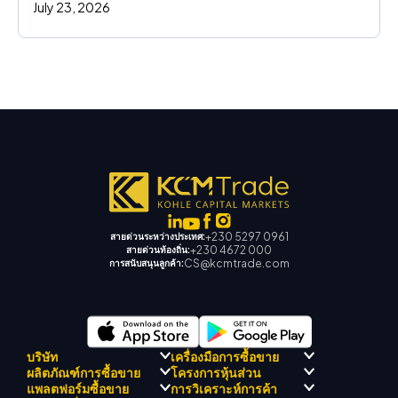
July 23, 2026
+230 5297 0961
สายด่วนระหว่างประเทศ:
+230 4672 000
สายด่วนท้องถิ่น:
CS@kcmtrade.com
การสนับสนุนลูกค้า:
บริษัท
เครื่องมือการซื้อขาย
ผลิตภัณฑ์การซื้อขาย
โครงการหุ้นส่วน
การปฏิบัติตามกฎระเบียบ
KCM เทรด AI ที่ปรึกษา
แพลตฟอร์มซื้อขาย
การวิเคราะห์การค้า