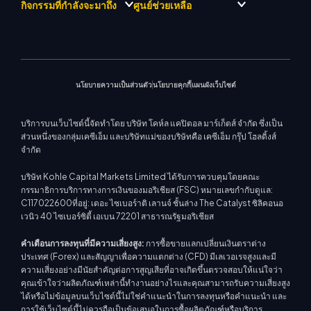
เกี่ยวกับ KCM เทรด
ศูนย์สัญญาณเทรด เคซีเอ็ม
Forex
แนะนำโปรแกรมโบรกเกอร์
กิจกรรมที่กำลังจะมาถึง
ศูนย์ช่วยเหลือ
ทีมดริฟท์เทรด เคซีเอ็ม
ปฏิทินเศรษฐกิ
โลหะมีค่า
เมตาเทรเดอร์ 4
ทีมนักวิเคราะห์ตลาด
ปรัชญาบริษัท
การสนับสนุน EA สำหรับ MT4
พลังงาน
เมตาเทรเดอร์ 5
สัมมนาที่จะเกิดขึ้น
ศูนย์การศึกษา
ข่าวบริษัท
เครื่องคำนวณการซื้อขาย
ดัชนีหุ้น
KCM เทรดเว็บเทรดเดอร์
ประกาศการค้า
ติดต่อเรา
แกลเลอรีวิดีโอ
CFD หุ้น
ข่าวตลาด
นโยบายความเป็นส่วนตัว
นโยบายคุกกี้
แผนผังเว็บไซต์
บริการบนเว็บไซต์นี้จัดทำโดย บริษัท โคห์ล แคปิตอล มาร์เก็ตส์ จำกัด ซึ่งเป็น
ส่วนหนึ่งของกลุ่มเคซีเอ็ม และบริษัทแม่ของบริษัทคือ เคซีเอ็ม กรุ๊ป โฮลดิ้งส์
จำกัด
บริษัท Kohle Capital Markets Limited ได้รับการควบคุมโดยคณะ
กรรมาธิการบริการทางการเงินของมอริเชียส (FSC) หมายเลขกำกับดูแล:
C117022600ที่อยู่: เดอะ ไซเบอร์าติ เลานจ์ ชั้นล่าง The Catalyst ซิลิคอนอ
เวนิว 40 ไซเบอร์ซิตี้ เอเบน 72201 สาธารณรัฐมอริเชียส
คำเตือนการลงทุนที่มีความเสี่ยงสูง:
การซื้อขายแลกเปลี่ยนเงินตราต่าง
ประเทศ (Forex) และสัญญาเพื่อความแตกต่าง (CFD) มีเลเวอเรจสูงและมี
ความเสี่ยงอย่างมีนัยสำคัญต่อการสูญเสียที่อาจเกิดขึ้นตรวจสอบให้แน่ใจว่า
คุณเข้าใจว่าผลิตภัณฑ์เหล่านี้ทำงานอย่างไรและคุณสามารถรับความเสี่ยงสูง
ได้หรือไม่ข้อมูลบนเว็บไซต์นี้ไม่ใช่คำแนะนำในการลงทุนหรือคำแนะนำ และ
การใช้เว็บไซต์นี้ไม่ควรถือเป็นข้อเสนอในการซื้อผลิตภัณฑ์หรือบริการ