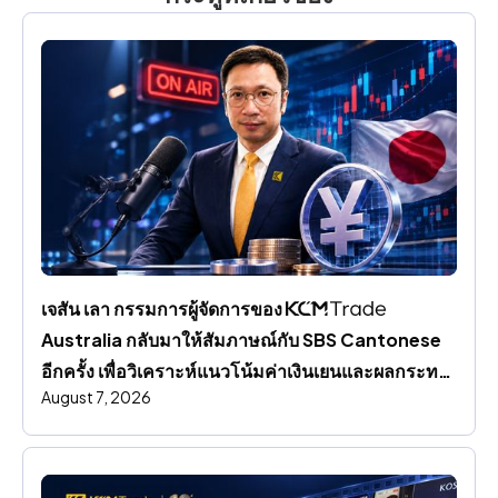
เจสัน เลา กรรมการผู้จัดการของ 
Australia กลับมาให้สัมภาษณ์กับ SBS Cantonese 
อีกครั้ง เพื่อวิเคราะห์แนวโน้มค่าเงินเยนและผลกระทบ
August 7, 2026
ต่อตลาดโลก