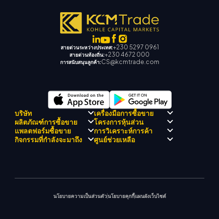
+230 5297 0961
สายด่วนระหว่างประเทศ:
+230 4672 000
สายด่วนท้องถิ่น:
CS@kcmtrade.com
การสนับสนุนลูกค้า:
บริษัท
เครื่องมือการซื้อขาย
ผลิตภัณฑ์การซื้อขาย
โครงการหุ้นส่วน
การปฏิบัติตามกฎระเบียบ
KCM เทรด AI ที่ปรึกษา
แพลตฟอร์มซื้อขาย
การวิเคราะห์การค้า
เกี่ยวกับ KCM เทรด
ศูนย์สัญญาณเทรด เคซีเอ็ม
Forex
แนะนำโปรแกรมโบรกเกอร์
กิจกรรมที่กำลังจะมาถึง
ศูนย์ช่วยเหลือ
ทีมดริฟท์เทรด เคซีเอ็ม
ปฏิทินเศรษฐกิ
โลหะมีค่า
เมตาเทรเดอร์ 4
ทีมนักวิเคราะห์ตลาด
ปรัชญาบริษัท
การสนับสนุน EA สำหรับ MT4
พลังงาน
เมตาเทรเดอร์ 5
สัมมนาที่จะเกิดขึ้น
ศูนย์การศึกษา
ข่าวบริษัท
เครื่องคำนวณการซื้อขาย
ดัชนีหุ้น
KCM เทรดเว็บเทรดเดอร์
ประกาศการค้า
ติดต่อเรา
แกลเลอรีวิดีโอ
CFD หุ้น
ข่าวตลาด
นโยบายความเป็นส่วนตัว
นโยบายคุกกี้
แผนผังเว็บไซต์