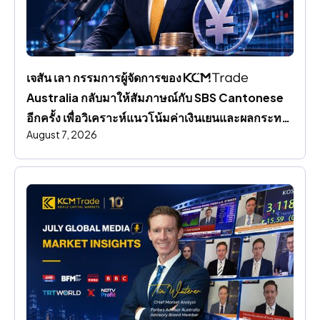
เจสัน เลา กรรมการผู้จัดการของ 
Australia กลับมาให้สัมภาษณ์กับ SBS Cantonese 
อีกครั้ง เพื่อวิเคราะห์แนวโน้มค่าเงินเยนและผลกระทบ
August 7, 2026
ต่อตลาดโลก