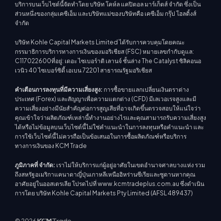
บริการบนเว็บไซต์นี้จัดทำโดย บริษัท โคห์ล แคปิตอล มาร์เก็ตส์ จำกัด ซึ่งเป็น
ส่วนหนึ่งของกลุ่มเคซีเอ็ม และบริษัทแม่ของบริษัทคือ เคซีเอ็ม กรุ๊ป โฮลดิ้งส์
จำกัด
บริษัท Kohle Capital Markets Limited ได้รับการควบคุมโดยคณะ
กรรมาธิการบริการทางการเงินของมอริเชียส (FSC) หมายเลขกำกับดูแล:
C117022600ที่อยู่: เดอะ ไซเบอร์าติ เลานจ์ ชั้นล่าง The Catalyst ซิลิคอนอ
เวนิว 40 ไซเบอร์ซิตี้ เอเบน 72201 สาธารณรัฐมอริเชียส
คำเตือนการลงทุนที่มีความเสี่ยงสูง:
การซื้อขายแลกเปลี่ยนเงินตราต่าง
ประเทศ (Forex) และสัญญาเพื่อความแตกต่าง (CFD) มีเลเวอเรจสูงและมี
ความเสี่ยงอย่างมีนัยสำคัญต่อการสูญเสียที่อาจเกิดขึ้นตรวจสอบให้แน่ใจว่า
คุณเข้าใจว่าผลิตภัณฑ์เหล่านี้ทำงานอย่างไรและคุณสามารถรับความเสี่ยงสูง
ได้หรือไม่ข้อมูลบนเว็บไซต์นี้ไม่ใช่คำแนะนำในการลงทุนหรือคำแนะนำ และ
การใช้เว็บไซต์นี้ไม่ควรถือเป็นข้อเสนอในการซื้อผลิตภัณฑ์หรือบริการ
ทางการเงินของ KCM Trade
ภูมิภาคที่ จำกัด:
เราไม่ให้บริการแก่ผู้อยู่อาศัยในเขตอำนาจศาลบางแห่ง รวม
ถึงสหรัฐอเมริกาแคนาดาญี่ปุ่นเกาหลีเหนืออิหร่านซีเรียและซูดานหากคุณ
อาศัยอยู่ในออสเตรเลีย โปรดไปที่ www.kcmtradeplus.com.au ซึ่งดำเนิน
การโดย บริษัท Kohle Capital Markets Pty Limited (AFSL 489437)