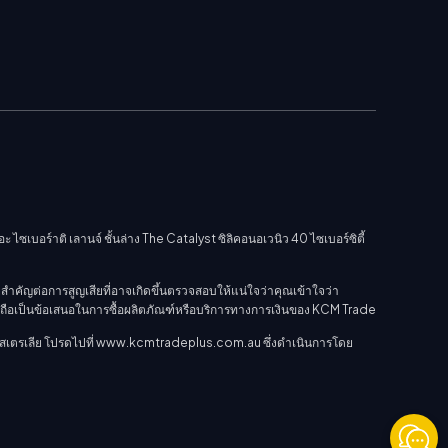
บอร์าติ เลานจ์ ชั้นล่าง The Catalyst ซิลิคอนอเวนิว 40 ไซเบอร์ซิตี้
ำคัญต่อการสูญเสียที่อาจเกิดขึ้นตรวจสอบให้แน่ใจว่าคุณเข้าใจว่า
วรถือเป็นข้อเสนอในการซื้อผลิตภัณฑ์หรือบริการทางการเงินของ KCM Trade
นออสเตรเลีย โปรดไปที่ www.kcmtradeplus.com.au ซึ่งดำเนินการโดย