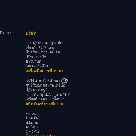
บริษัท
การปฏิบัติตามกฎระเบียบ
เกี่ยวกับ KCM เทรด
ทีมดริฟท์เทรด เคซีเอ็ม
ปรัชญาบริษัท
ข่าวบริษัท
แกลเลอรีวิดีโอ
เครื่องมือการซื้อขาย
KCM เทรด AI ที่ปรึกษา
ศูนย์สัญญาณเทรด เคซีเอ็ม
ปฏิทินเศรษฐกิ
การสนับสนุน EA สำหรับ MT4
เครื่องคำนวณการซื้อขาย
ผลิตภัณฑ์การซื้อขาย
Forex
โลหะมีค่า
พลังงาน
ดัชนีหุ้น
CFD หุ้น