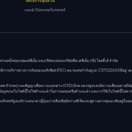
โครงการหุ้นส่วน
แนะนำโปรแกรมโบรกเกอร์
่วนหนึ่งของกลุ่มเคซีเอ็ม และบริษัทแม่ของบริษัทคือ เคซีเอ็ม กรุ๊ป โฮลดิ้งส์ จำกัด
รบริการทางการเงินของมอริเชียส (FSC) หมายเลขกำกับดูแล: C117022600ที่อยู่: เดอะ ไซเ
ทศ (Forex) และสัญญาเพื่อความแตกต่าง (CFD) มีเลเวอเรจสูงและมีความเสี่ยงอย่างมีนัยส
่ข้อมูลบนเว็บไซต์นี้ไม่ใช่คำแนะนำในการลงทุนหรือคำแนะนำ และการใช้เว็บไซต์นี้ไม่ค
รวมถึงสหรัฐอเมริกาแคนาดาญี่ปุ่นเกาหลีเหนืออิหร่านซีเรียและซูดานหากคุณอาศัยอยู่ใ