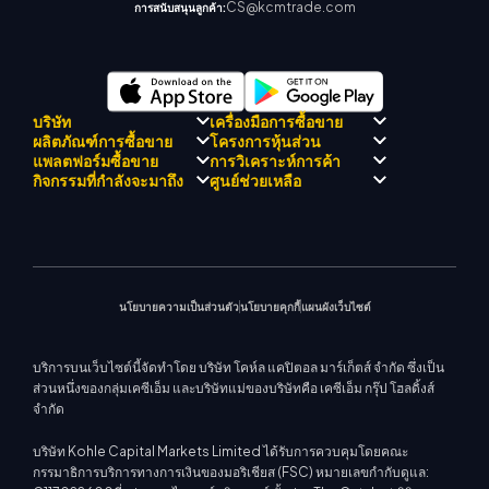
CS@kcmtrade.com
การสนับสนุนลูกค้า:
บริษัท
เครื่องมือการซื้อขาย
ผลิตภัณฑ์การซื้อขาย
โครงการหุ้นส่วน
การปฏิบัติตามกฎระเบียบ
KCM เทรด AI ที่ปรึกษา
แพลตฟอร์มซื้อขาย
การวิเคราะห์การค้า
เกี่ยวกับ KCM เทรด
ศูนย์สัญญาณเทรด เคซีเอ็ม
Forex
แนะนำโปรแกรมโบรกเกอร์
กิจกรรมที่กำลังจะมาถึง
ศูนย์ช่วยเหลือ
ทีมดริฟท์เทรด เคซีเอ็ม
ปฏิทินเศรษฐกิ
โลหะมีค่า
เมตาเทรเดอร์ 4
ทีมนักวิเคราะห์ตลาด
ปรัชญาบริษัท
การสนับสนุน EA สำหรับ MT4
พลังงาน
เมตาเทรเดอร์ 5
สัมมนาที่จะเกิดขึ้น
ศูนย์การศึกษา
ข่าวบริษัท
เครื่องคำนวณการซื้อขาย
ดัชนีหุ้น
KCM เทรดเว็บเทรดเดอร์
ประกาศการค้า
ติดต่อเรา
แกลเลอรีวิดีโอ
CFD หุ้น
ข่าวตลาด
นโยบายความเป็นส่วนตัว
นโยบายคุกกี้
แผนผังเว็บไซต์
บริการบนเว็บไซต์นี้จัดทำโดย บริษัท โคห์ล แคปิตอล มาร์เก็ตส์ จำกัด ซึ่งเป็น
ส่วนหนึ่งของกลุ่มเคซีเอ็ม และบริษัทแม่ของบริษัทคือ เคซีเอ็ม กรุ๊ป โฮลดิ้งส์
จำกัด
บริษัท Kohle Capital Markets Limited ได้รับการควบคุมโดยคณะ
กรรมาธิการบริการทางการเงินของมอริเชียส (FSC) หมายเลขกำกับดูแล: