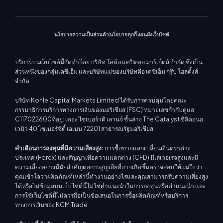
ประกาศการค้า
ติดต่อเรา
แกลเลอรีวิดีโอ
CFD หุ้น
ข่าวตลาด
นโยบายความเป็นส่วนตัว
นโยบายคุกกี้
แผนผังเว็บไซต์
บริการบนเว็บไซต์นี้จัดทำโดย บริษัท โคห์ล แคปิตอล มาร์เก็ตส์ จำกัด ซึ่งเป็น
ส่วนหนึ่งของกลุ่มเคซีเอ็ม และบริษัทแม่ของบริษัทคือ เคซีเอ็ม กรุ๊ป โฮลดิ้งส์
จำกัด
บริษัท Kohle Capital Markets Limited ได้รับการควบคุมโดยคณะ
กรรมาธิการบริการทางการเงินของมอริเชียส (FSC) หมายเลขกำกับดูแล:
C117022600ที่อยู่: เดอะ ไซเบอร์าติ เลานจ์ ชั้นล่าง The Catalyst ซิลิคอนอ
เวนิว 40 ไซเบอร์ซิตี้ เอเบน 72201 สาธารณรัฐมอริเชียส
คำเตือนการลงทุนที่มีความเสี่ยงสูง:
การซื้อขายแลกเปลี่ยนเงินตราต่าง
ประเทศ (Forex) และสัญญาเพื่อความแตกต่าง (CFD) มีเลเวอเรจสูงและมี
ความเสี่ยงอย่างมีนัยสำคัญต่อการสูญเสียที่อาจเกิดขึ้นตรวจสอบให้แน่ใจว่า
คุณเข้าใจว่าผลิตภัณฑ์เหล่านี้ทำงานอย่างไรและคุณสามารถรับความเสี่ยงสูง
ได้หรือไม่ข้อมูลบนเว็บไซต์นี้ไม่ใช่คำแนะนำในการลงทุนหรือคำแนะนำ และ
การใช้เว็บไซต์นี้ไม่ควรถือเป็นข้อเสนอในการซื้อผลิตภัณฑ์หรือบริการ
ทางการเงินของ KCM Trade