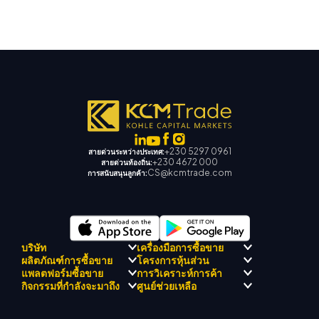
+230 5297 0961
สายด่วนระหว่างประเทศ:
+230 4672 000
สายด่วนท้องถิ่น:
CS@kcmtrade.com
การสนับสนุนลูกค้า:
บริษัท
เครื่องมือการซื้อขาย
ผลิตภัณฑ์การซื้อขาย
โครงการหุ้นส่วน
การปฏิบัติตามกฎระเบียบ
KCM เทรด AI ที่ปรึกษา
แพลตฟอร์มซื้อขาย
การวิเคราะห์การค้า
เกี่ยวกับ KCM เทรด
ศูนย์สัญญาณเทรด เคซีเอ็ม
Forex
แนะนำโปรแกรมโบรกเกอร์
กิจกรรมที่กำลังจะมาถึง
ศูนย์ช่วยเหลือ
ทีมดริฟท์เทรด เคซีเอ็ม
ปฏิทินเศรษฐกิ
โลหะมีค่า
เมตาเทรเดอร์ 4
ทีมนักวิเคราะห์ตลาด
ปรัชญาบริษัท
การสนับสนุน EA สำหรับ MT4
พลังงาน
เมตาเทรเดอร์ 5
สัมมนาที่จะเกิดขึ้น
ศูนย์การศึกษา
ข่าวบริษัท
เครื่องคำนวณการซื้อขาย
ดัชนีหุ้น
KCM เทรดเว็บเทรดเดอร์