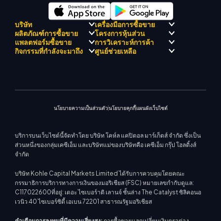
บริษัท
เครื่องมือการซื้อขาย
ผลิตภัณฑ์การซื้อขาย
โครงการหุ้นส่วน
การปฏิบัติตามกฎระเบียบ
KCM เทรด AI ที่ปรึกษา
แพลตฟอร์มซื้อขาย
การวิเคราะห์การค้า
เกี่ยวกับ KCM เทรด
ศูนย์สัญญาณเทรด เคซีเอ็ม
Forex
แนะนำโปรแกรมโบรกเกอร์
กิจกรรมที่กำลังจะมาถึง
ศูนย์ช่วยเหลือ
ทีมดริฟท์เทรด เคซีเอ็ม
ปฏิทินเศรษฐกิ
โลหะมีค่า
เมตาเทรเดอร์ 4
ทีมนักวิเคราะห์ตลาด
ปรัชญาบริษัท
การสนับสนุน EA สำหรับ MT4
พลังงาน
เมตาเทรเดอร์ 5
สัมมนาที่จะเกิดขึ้น
ศูนย์การศึกษา
ข่าวบริษัท
เครื่องคำนวณการซื้อขาย
ดัชนีหุ้น
KCM เทรดเว็บเทรดเดอร์
ประกาศการค้า
ติดต่อเรา
แกลเลอรีวิดีโอ
CFD หุ้น
ข่าวตลาด
นโยบายความเป็นส่วนตัว
นโยบายคุกกี้
แผนผังเว็บไซต์
บริการบนเว็บไซต์นี้จัดทำโดย บริษัท โคห์ล แคปิตอล มาร์เก็ตส์ จำกัด ซึ่งเป็น
ส่วนหนึ่งของกลุ่มเคซีเอ็ม และบริษัทแม่ของบริษัทคือ เคซีเอ็ม กรุ๊ป โฮลดิ้งส์
จำกัด
บริษัท Kohle Capital Markets Limited ได้รับการควบคุมโดยคณะ
กรรมาธิการบริการทางการเงินของมอริเชียส (FSC) หมายเลขกำกับดูแล:
C117022600ที่อยู่: เดอะ ไซเบอร์าติ เลานจ์ ชั้นล่าง The Catalyst ซิลิคอนอ
เวนิว 40 ไซเบอร์ซิตี้ เอเบน 72201 สาธารณรัฐมอริเชียส
คำเตือนการลงทุนที่มีความเสี่ยงสูง:
การซื้อขายแลกเปลี่ยนเงินตราต่าง