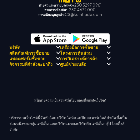
+230 5297 0961
สายด่วนระหว่างประเทศ:
+230 4672 000
สายด่วนท้องถิ่น:
CS@kcmtrade.com
การสนับสนุนลูกค้า:
บริษัท
เครื่องมือการซื้อขาย
ผลิตภัณฑ์การซื้อขาย
โครงการหุ้นส่วน
การปฏิบัติตามกฎระเบียบ
KCM เทรด AI ที่ปรึกษา
แพลตฟอร์มซื้อขาย
การวิเคราะห์การค้า
เกี่ยวกับ KCM เทรด
ศูนย์สัญญาณเทรด เคซีเอ็ม
Forex
แนะนำโปรแกรมโบรกเกอร์
กิจกรรมที่กำลังจะมาถึง
ศูนย์ช่วยเหลือ
ทีมดริฟท์เทรด เคซีเอ็ม
ปฏิทินเศรษฐกิ
โลหะมีค่า
เมตาเทรเดอร์ 4
ทีมนักวิเคราะห์ตลาด
ปรัชญาบริษัท
การสนับสนุน EA สำหรับ MT4
พลังงาน
เมตาเทรเดอร์ 5
สัมมนาที่จะเกิดขึ้น
ศูนย์การศึกษา
ข่าวบริษัท
เครื่องคำนวณการซื้อขาย
ดัชนีหุ้น
KCM เทรดเว็บเทรดเดอร์
ประกาศการค้า
ติดต่อเรา
แกลเลอรีวิดีโอ
CFD หุ้น
ข่าวตลาด
นโยบายความเป็นส่วนตัว
นโยบายคุกกี้
แผนผังเว็บไซต์
บริการบนเว็บไซต์นี้จัดทำโดย บริษัท โคห์ล แคปิตอล มาร์เก็ตส์ จำกัด ซึ่งเป็น
ส่วนหนึ่งของกลุ่มเคซีเอ็ม และบริษัทแม่ของบริษัทคือ เคซีเอ็ม กรุ๊ป โฮลดิ้งส์
จำกัด