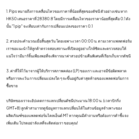
1. Pips หมายถึงการเคลื่อนไหวของราคาที่น้อยที่สุดของดัชนี ตัวอย่างเช่น หาก
HK50 เสนอราคาที่ 28380.8 โดยมีการเคลื่อนไหวของราคาน้อยที่สุดคือ 0.1 ดัง
นั้น "1 pip" จะเทียบเท่ากับการเปลี่ยนแปลงของราคา 0.1
2. สวอปจะคํานวณเมื่อสิ้นสุดวัน โดยเฉพาะเวลา 00:00 น. ตามเวลาแพลตฟอร์ม
เราขอแนะนําให้ลูกค้าตรวจสอบสถานะที่เปิดอยู่อย่างใกล้ชิดและตรวจสอบให้
แน่ใจว่ามีมาร์จิ้นเพียงพอที่จะพิจารณาค่าสวอปข้ามคืนพิเศษที่เรียกเก็บจากดัชนี
3. ค่าที่ให้ไว้มาจากผู้ให้บริการสภาพคล่อง (LP) ของเรา และอาจมีข้อผิดพลาด
หรือการละเว้น การเปลี่ยนแปลงใด ๆ จะขึ้นอยู่กับค่าสุดท้ายของแพลตฟอร์มการ
ซื้อขาย
บริษัทของเราจะอัปเดตการแลกเปลี่ยนดัชนีประมาณ 18:00 น. (เวลาปักกิ่ง
GMT+8) ลูกค้าสามารถดูข้อมูลการแลกเปลี่ยนได้ในส่วนข้อมูลจําเพาะของ
ผลิตภัณฑ์ของแพลตฟอร์มไคลเอ็นต์ MT หากคุณมีคําถามหรือต้องการคําชี้แจง
เพิ่มเติม โปรดอย่าลังเลที่จะติดต่อเรา ขอบคุณ!