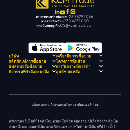
+230 5297 0961
สายด่วนระหว่างประเทศ:
+230 4672 000
สายด่วนท้องถิ่น:
CS@kcmtrade.com
การสนับสนุนลูกค้า:
บริษัท
เครื่องมือการซื้อขาย
ผลิตภัณฑ์การซื้อขาย
โครงการหุ้นส่วน
การปฏิบัติตามกฎระเบียบ
KCM เทรด AI ที่ปรึกษา
แพลตฟอร์มซื้อขาย
การวิเคราะห์การค้า
เกี่ยวกับ KCM เทรด
ศูนย์สัญญาณเทรด เคซีเอ็ม
Forex
แนะนำโปรแกรมโบรกเกอร์
กิจกรรมที่กำลังจะมาถึง
ศูนย์ช่วยเหลือ
ทีมดริฟท์เทรด เคซีเอ็ม
ปฏิทินเศรษฐกิ
โลหะมีค่า
เมตาเทรเดอร์ 4
ทีมนักวิเคราะห์ตลาด
ปรัชญาบริษัท
การสนับสนุน EA สำหรับ MT4
พลังงาน
เมตาเทรเดอร์ 5
สัมมนาที่จะเกิดขึ้น
ศูนย์การศึกษา
ข่าวบริษัท
เครื่องคำนวณการซื้อขาย
ดัชนีหุ้น
KCM เทรดเว็บเทรดเดอร์
ประกาศการค้า
ติดต่อเรา
แกลเลอรีวิดีโอ
CFD หุ้น
ข่าวตลาด
นโยบายความเป็นส่วนตัว
นโยบายคุกกี้
แผนผังเว็บไซต์
บริการบนเว็บไซต์นี้จัดทำโดย บริษัท โคห์ล แคปิตอล มาร์เก็ตส์ จำกัด ซึ่งเป็น
ส่วนหนึ่งของกลุ่มเคซีเอ็ม และบริษัทแม่ของบริษัทคือ เคซีเอ็ม กรุ๊ป โฮลดิ้งส์