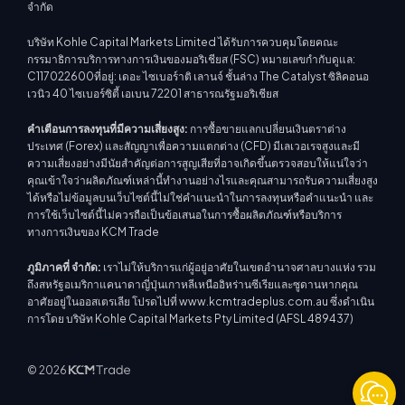
จำกัด
บริษัท Kohle Capital Markets Limited ได้รับการควบคุมโดยคณะ
กรรมาธิการบริการทางการเงินของมอริเชียส (FSC) หมายเลขกำกับดูแล:
C117022600ที่อยู่: เดอะ ไซเบอร์าติ เลานจ์ ชั้นล่าง The Catalyst ซิลิคอนอ
เวนิว 40 ไซเบอร์ซิตี้ เอเบน 72201 สาธารณรัฐมอริเชียส
คำเตือนการลงทุนที่มีความเสี่ยงสูง:
การซื้อขายแลกเปลี่ยนเงินตราต่าง
ประเทศ (Forex) และสัญญาเพื่อความแตกต่าง (CFD) มีเลเวอเรจสูงและมี
ความเสี่ยงอย่างมีนัยสำคัญต่อการสูญเสียที่อาจเกิดขึ้นตรวจสอบให้แน่ใจว่า
คุณเข้าใจว่าผลิตภัณฑ์เหล่านี้ทำงานอย่างไรและคุณสามารถรับความเสี่ยงสูง
ได้หรือไม่ข้อมูลบนเว็บไซต์นี้ไม่ใช่คำแนะนำในการลงทุนหรือคำแนะนำ และ
การใช้เว็บไซต์นี้ไม่ควรถือเป็นข้อเสนอในการซื้อผลิตภัณฑ์หรือบริการ
ทางการเงินของ KCM Trade
ภูมิภาคที่ จำกัด:
เราไม่ให้บริการแก่ผู้อยู่อาศัยในเขตอำนาจศาลบางแห่ง รวม
ถึงสหรัฐอเมริกาแคนาดาญี่ปุ่นเกาหลีเหนืออิหร่านซีเรียและซูดานหากคุณ
อาศัยอยู่ในออสเตรเลีย โปรดไปที่ www.kcmtradeplus.com.au ซึ่งดำเนิน
การโดย บริษัท Kohle Capital Markets Pty Limited (AFSL 489437)
© 2026