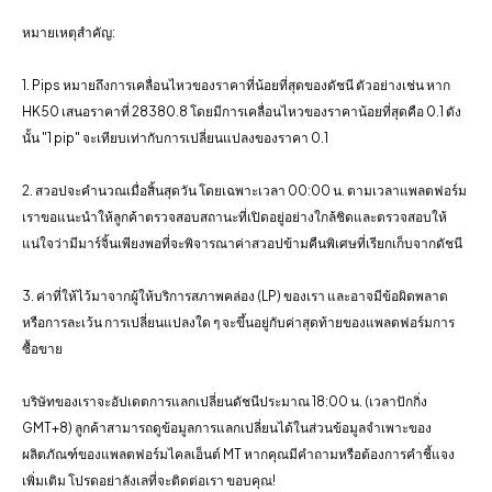
หมายเหตุสําคัญ:
1. Pips หมายถึงการเคลื่อนไหวของราคาที่น้อยที่สุดของดัชนี ตัวอย่างเช่น หาก
HK50 เสนอราคาที่ 28380.8 โดยมีการเคลื่อนไหวของราคาน้อยที่สุดคือ 0.1 ดัง
นั้น "1 pip" จะเทียบเท่ากับการเปลี่ยนแปลงของราคา 0.1
2. สวอปจะคํานวณเมื่อสิ้นสุดวัน โดยเฉพาะเวลา 00:00 น. ตามเวลาแพลตฟอร์ม
เราขอแนะนําให้ลูกค้าตรวจสอบสถานะที่เปิดอยู่อย่างใกล้ชิดและตรวจสอบให้
แน่ใจว่ามีมาร์จิ้นเพียงพอที่จะพิจารณาค่าสวอปข้ามคืนพิเศษที่เรียกเก็บจากดัชนี
3. ค่าที่ให้ไว้มาจากผู้ให้บริการสภาพคล่อง (LP) ของเรา และอาจมีข้อผิดพลาด
หรือการละเว้น การเปลี่ยนแปลงใด ๆ จะขึ้นอยู่กับค่าสุดท้ายของแพลตฟอร์มการ
ซื้อขาย
บริษัทของเราจะอัปเดตการแลกเปลี่ยนดัชนีประมาณ 18:00 น. (เวลาปักกิ่ง
GMT+8) ลูกค้าสามารถดูข้อมูลการแลกเปลี่ยนได้ในส่วนข้อมูลจําเพาะของ
ผลิตภัณฑ์ของแพลตฟอร์มไคลเอ็นต์ MT หากคุณมีคําถามหรือต้องการคําชี้แจง
เพิ่มเติม โปรดอย่าลังเลที่จะติดต่อเรา ขอบคุณ!