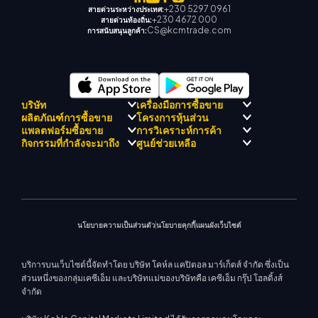
+230 5297 0961
สายด่วนระหว่างประเทศ:
+230 4672 000
สายด่วนท้องถิ่น:
CS@kcmtrade.com
การสนับสนุนลูกค้า:
บริษัท
เครื่องมือการซื้อขาย
ผลิตภัณฑ์การซื้อขาย
โครงการหุ้นส่วน
การปฏิบัติตามกฎระเบียบ
KCM เทรด AI ที่ปรึกษา
แพลตฟอร์มซื้อขาย
การวิเคราะห์การค้า
เกี่ยวกับ KCM เทรด
ศูนย์สัญญาณเทรด เคซีเอ็ม
Forex
แนะนำโปรแกรมโบรกเกอร์
กิจกรรมที่กำลังจะมาถึง
ศูนย์ช่วยเหลือ
ทีมดริฟท์เทรด เคซีเอ็ม
ปฏิทินเศรษฐกิ
โลหะมีค่า
เมตาเทรเดอร์ 4
ทีมนักวิเคราะห์ตลาด
ปรัชญาบริษัท
การสนับสนุน EA สำหรับ MT4
พลังงาน
เมตาเทรเดอร์ 5
สัมมนาที่จะเกิดขึ้น
ศูนย์การศึกษา
ข่าวบริษัท
เครื่องคำนวณการซื้อขาย
ดัชนีหุ้น
KCM เทรดเว็บเทรดเดอร์
ประกาศการค้า
ติดต่อเรา
แกลเลอรีวิดีโอ
CFD หุ้น
ข่าวตลาด
นโยบายความเป็นส่วนตัว
นโยบายคุกกี้
แผนผังเว็บไซต์
บริการบนเว็บไซต์นี้จัดทำโดย บริษัท โคห์ล แคปิตอล มาร์เก็ตส์ จำกัด ซึ่งเป็น
ส่วนหนึ่งของกลุ่มเคซีเอ็ม และบริษัทแม่ของบริษัทคือ เคซีเอ็ม กรุ๊ป โฮลดิ้งส์
จำกัด