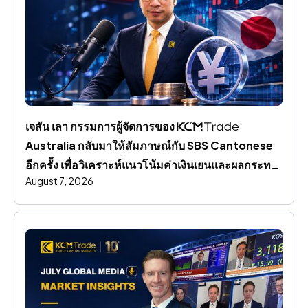
เจสัน เลา กรรมการผู้จัดการของ 
Australia กลับมาให้สัมภาษณ์กับ SBS Cantonese 
อีกครั้ง เพื่อวิเคราะห์แนวโน้มค่าเงินเยนและผลกระทบ
August 7, 2026
ต่อตลาดโลก