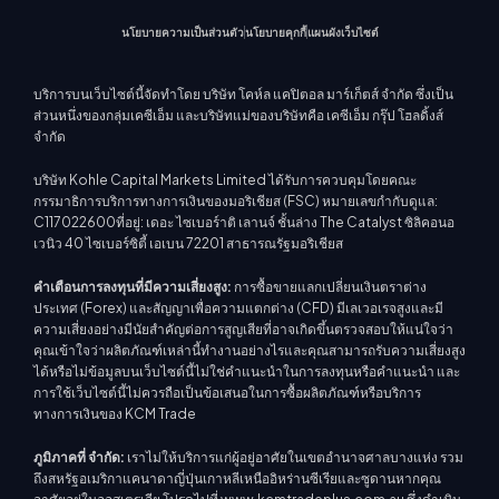
นโยบายความเป็นส่วนตัว
นโยบายคุกกี้
แผนผังเว็บไซต์
บริการบนเว็บไซต์นี้จัดทำโดย บริษัท โคห์ล แคปิตอล มาร์เก็ตส์ จำกัด ซึ่งเป็น
ส่วนหนึ่งของกลุ่มเคซีเอ็ม และบริษัทแม่ของบริษัทคือ เคซีเอ็ม กรุ๊ป โฮลดิ้งส์
จำกัด
บริษัท Kohle Capital Markets Limited ได้รับการควบคุมโดยคณะ
กรรมาธิการบริการทางการเงินของมอริเชียส (FSC) หมายเลขกำกับดูแล:
C117022600ที่อยู่: เดอะ ไซเบอร์าติ เลานจ์ ชั้นล่าง The Catalyst ซิลิคอนอ
เวนิว 40 ไซเบอร์ซิตี้ เอเบน 72201 สาธารณรัฐมอริเชียส
คำเตือนการลงทุนที่มีความเสี่ยงสูง:
การซื้อขายแลกเปลี่ยนเงินตราต่าง
ประเทศ (Forex) และสัญญาเพื่อความแตกต่าง (CFD) มีเลเวอเรจสูงและมี
ความเสี่ยงอย่างมีนัยสำคัญต่อการสูญเสียที่อาจเกิดขึ้นตรวจสอบให้แน่ใจว่า
คุณเข้าใจว่าผลิตภัณฑ์เหล่านี้ทำงานอย่างไรและคุณสามารถรับความเสี่ยงสูง
ได้หรือไม่ข้อมูลบนเว็บไซต์นี้ไม่ใช่คำแนะนำในการลงทุนหรือคำแนะนำ และ
การใช้เว็บไซต์นี้ไม่ควรถือเป็นข้อเสนอในการซื้อผลิตภัณฑ์หรือบริการ
ทางการเงินของ KCM Trade
ภูมิภาคที่ จำกัด:
เราไม่ให้บริการแก่ผู้อยู่อาศัยในเขตอำนาจศาลบางแห่ง รวม
ถึงสหรัฐอเมริกาแคนาดาญี่ปุ่นเกาหลีเหนืออิหร่านซีเรียและซูดานหากคุณ