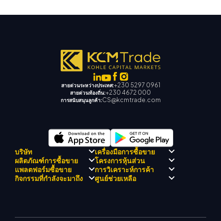
+230 5297 0961
สายด่วนระหว่างประเทศ:
+230 4672 000
สายด่วนท้องถิ่น:
CS@kcmtrade.com
การสนับสนุนลูกค้า:
บริษัท
เครื่องมือการซื้อขาย
ผลิตภัณฑ์การซื้อขาย
โครงการหุ้นส่วน
การปฏิบัติตามกฎระเบียบ
KCM เทรด AI ที่ปรึกษา
แพลตฟอร์มซื้อขาย
การวิเคราะห์การค้า
เกี่ยวกับ KCM เทรด
ศูนย์สัญญาณเทรด เคซีเอ็ม
Forex
แนะนำโปรแกรมโบรกเกอร์
กิจกรรมที่กำลังจะมาถึง
ศูนย์ช่วยเหลือ
ทีมดริฟท์เทรด เคซีเอ็ม
ปฏิทินเศรษฐกิ
โลหะมีค่า
เมตาเทรเดอร์ 4
ทีมนักวิเคราะห์ตลาด
ปรัชญาบริษัท
การสนับสนุน EA สำหรับ MT4
พลังงาน
เมตาเทรเดอร์ 5
สัมมนาที่จะเกิดขึ้น
ศูนย์การศึกษา
ข่าวบริษัท
เครื่องคำนวณการซื้อขาย
ดัชนีหุ้น
KCM เทรดเว็บเทรดเดอร์
ประกาศการค้า
ติดต่อเรา
แกลเลอรีวิดีโอ
CFD หุ้น
ข่าวตลาด