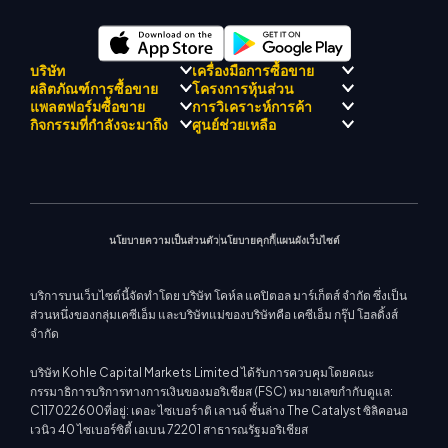
บริษัท
เครื่องมือการซื้อขาย
ผลิตภัณฑ์การซื้อขาย
โครงการหุ้นส่วน
การปฏิบัติตามกฎระเบียบ
KCM เทรด AI ที่ปรึกษา
แพลตฟอร์มซื้อขาย
การวิเคราะห์การค้า
เกี่ยวกับ KCM เทรด
ศูนย์สัญญาณเทรด เคซีเอ็ม
Forex
แนะนำโปรแกรมโบรกเกอร์
กิจกรรมที่กำลังจะมาถึง
ศูนย์ช่วยเหลือ
ทีมดริฟท์เทรด เคซีเอ็ม
ปฏิทินเศรษฐกิ
โลหะมีค่า
เมตาเทรเดอร์ 4
ทีมนักวิเคราะห์ตลาด
ปรัชญาบริษัท
การสนับสนุน EA สำหรับ MT4
พลังงาน
เมตาเทรเดอร์ 5
สัมมนาที่จะเกิดขึ้น
ศูนย์การศึกษา
ข่าวบริษัท
เครื่องคำนวณการซื้อขาย
ดัชนีหุ้น
KCM เทรดเว็บเทรดเดอร์
ประกาศการค้า
ติดต่อเรา
แกลเลอรีวิดีโอ
CFD หุ้น
ข่าวตลาด
นโยบายความเป็นส่วนตัว
นโยบายคุกกี้
แผนผังเว็บไซต์
บริการบนเว็บไซต์นี้จัดทำโดย บริษัท โคห์ล แคปิตอล มาร์เก็ตส์ จำกัด ซึ่งเป็น
ส่วนหนึ่งของกลุ่มเคซีเอ็ม และบริษัทแม่ของบริษัทคือ เคซีเอ็ม กรุ๊ป โฮลดิ้งส์
จำกัด
บริษัท Kohle Capital Markets Limited ได้รับการควบคุมโดยคณะ
กรรมาธิการบริการทางการเงินของมอริเชียส (FSC) หมายเลขกำกับดูแล:
C117022600ที่อยู่: เดอะ ไซเบอร์าติ เลานจ์ ชั้นล่าง The Catalyst ซิลิคอนอ
เวนิว 40 ไซเบอร์ซิตี้ เอเบน 72201 สาธารณรัฐมอริเชียส