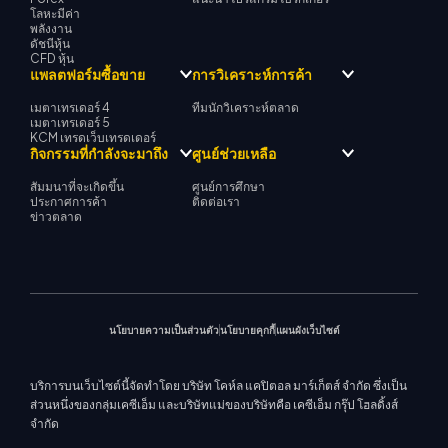
โลหะมีค่า
พลังงาน
ดัชนีหุ้น
CFD หุ้น
แพลตฟอร์มซื้อขาย
การวิเคราะห์การค้า
เมตาเทรเดอร์ 4
ทีมนักวิเคราะห์ตลาด
เมตาเทรเดอร์ 5
KCM เทรดเว็บเทรดเดอร์
กิจกรรมที่กำลังจะมาถึง
ศูนย์ช่วยเหลือ
สัมมนาที่จะเกิดขึ้น
ศูนย์การศึกษา
ประกาศการค้า
ติดต่อเรา
ข่าวตลาด
นโยบายความเป็นส่วนตัว
นโยบายคุกกี้
แผนผังเว็บไซต์
บริการบนเว็บไซต์นี้จัดทำโดย บริษัท โคห์ล แคปิตอล มาร์เก็ตส์ จำกัด ซึ่งเป็น
ส่วนหนึ่งของกลุ่มเคซีเอ็ม และบริษัทแม่ของบริษัทคือ เคซีเอ็ม กรุ๊ป โฮลดิ้งส์
จำกัด