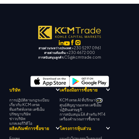
+230 5297 0961
สายด่วนระหว่างประเทศ:
+230 4672 000
สายด่วนท้องถิ่น:
CS@kcmtrade.com
การสนับสนุนลูกค้า:
บริษัท
เครื่องมือการซื้อขาย
การปฏิบัติตามกฎระเบียบ
KCM เทรด AI ที่ปรึกษา
เกี่ยวกับ KCM เทรด
ศูนย์สัญญาณเทรด เคซีเอ็ม
ทีมดริฟท์เทรด เคซีเอ็ม
ปฏิทินเศรษฐกิ
ปรัชญาบริษัท
การสนับสนุน EA สำหรับ MT4
ข่าวบริษัท
เครื่องคำนวณการซื้อขาย
แกลเลอรีวิดีโอ
ผลิตภัณฑ์การซื้อขาย
โครงการหุ้นส่วน
Forex
แนะนำโปรแกรมโบรกเกอร์