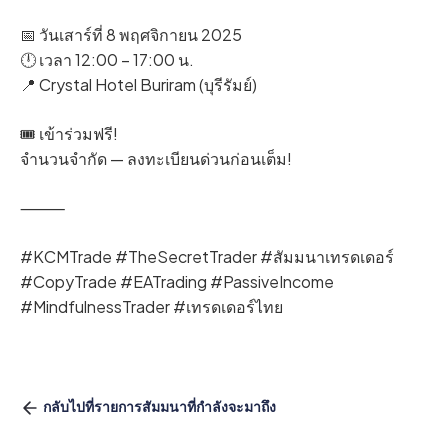
📅 วันเสาร์ที่ 8 พฤศจิกายน 2025
🕛 เวลา 12:00 – 17:00 น.
📍 Crystal Hotel Buriram (บุรีรัมย์)
🎟️ เข้าร่วมฟรี!
จำนวนจำกัด — ลงทะเบียนด่วนก่อนเต็ม!
⸻
#KCMTrade #TheSecretTrader #สัมมนาเทรดเดอร์
#CopyTrade #EATrading #PassiveIncome
#MindfulnessTrader #เทรดเดอร์ไทย
กลับไปที่รายการสัมมนาที่กำลังจะมาถึง