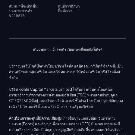
สัมมนาที่จะเกิดขึ้น
ศูนย์การศึกษา
ประกาศการค้า
ติดต่อเรา
ข่าวตลาด
นโยบายความเป็นส่วนตัว
นโยบายคุกกี้
แผนผังเว็บไซต์
บริการบนเว็บไซต์นี้จัดทำโดย บริษัท โคห์ล แคปิตอล มาร์เก็ตส์ จำกัด ซึ่งเป็น
ส่วนหนึ่งของกลุ่มเคซีเอ็ม และบริษัทแม่ของบริษัทคือ เคซีเอ็ม กรุ๊ป โฮลดิ้งส์
จำกัด
บริษัท Kohle Capital Markets Limited ได้รับการควบคุมโดยคณะ
กรรมาธิการบริการทางการเงินของมอริเชียส (FSC) หมายเลขกำกับดูแล:
C117022600ที่อยู่: เดอะ ไซเบอร์าติ เลานจ์ ชั้นล่าง The Catalyst ซิลิคอนอ
เวนิว 40 ไซเบอร์ซิตี้ เอเบน 72201 สาธารณรัฐมอริเชียส
คำเตือนการลงทุนที่มีความเสี่ยงสูง:
การซื้อขายแลกเปลี่ยนเงินตราต่าง
ประเทศ (Forex) และสัญญาเพื่อความแตกต่าง (CFD) มีเลเวอเรจสูงและมี
ความเสี่ยงอย่างมีนัยสำคัญต่อการสูญเสียที่อาจเกิดขึ้นตรวจสอบให้แน่ใจว่า