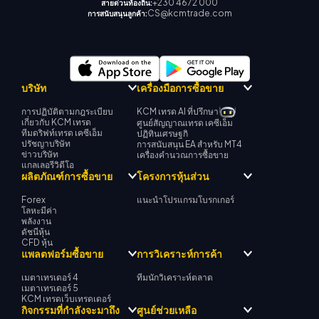
+230 4672 000
สายด่วนท้องถิ่น:
CS@kcmtrade.com
การสนับสนุนลูกค้า:
บริษัท
เครื่องมือการซื้อขาย
การปฏิบัติตามกฎระเบียบ
KCM เทรด AI ที่ปรึกษา
เกี่ยวกับ KCM เทรด
ศูนย์สัญญาณเทรด เคซีเอ็ม
ทีมดริฟท์เทรด เคซีเอ็ม
ปฏิทินเศรษฐกิ
ปรัชญาบริษัท
การสนับสนุน EA สำหรับ MT4
ข่าวบริษัท
เครื่องคำนวณการซื้อขาย
แกลเลอรีวิดีโอ
ผลิตภัณฑ์การซื้อขาย
โครงการหุ้นส่วน
Forex
แนะนำโปรแกรมโบรกเกอร์
โลหะมีค่า
พลังงาน
ดัชนีหุ้น
CFD หุ้น
แพลตฟอร์มซื้อขาย
การวิเคราะห์การค้า
เมตาเทรเดอร์ 4
ทีมนักวิเคราะห์ตลาด
เมตาเทรเดอร์ 5
KCM เทรดเว็บเทรดเดอร์
กิจกรรมที่กำลังจะมาถึง
ศูนย์ช่วยเหลือ