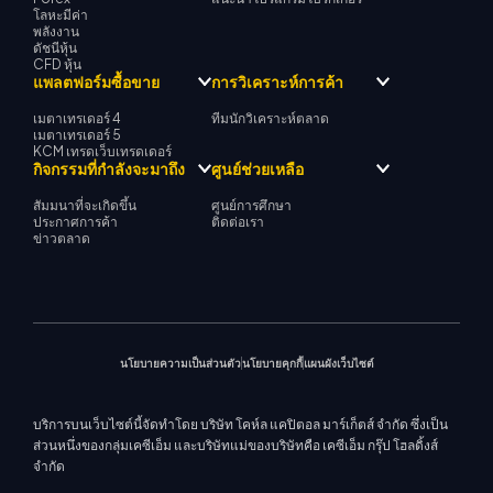
โลหะมีค่า
พลังงาน
ดัชนีหุ้น
CFD หุ้น
แพลตฟอร์มซื้อขาย
การวิเคราะห์การค้า
เมตาเทรเดอร์ 4
ทีมนักวิเคราะห์ตลาด
เมตาเทรเดอร์ 5
KCM เทรดเว็บเทรดเดอร์
กิจกรรมที่กำลังจะมาถึง
ศูนย์ช่วยเหลือ
สัมมนาที่จะเกิดขึ้น
ศูนย์การศึกษา
ประกาศการค้า
ติดต่อเรา
ข่าวตลาด
นโยบายความเป็นส่วนตัว
นโยบายคุกกี้
แผนผังเว็บไซต์
บริการบนเว็บไซต์นี้จัดทำโดย บริษัท โคห์ล แคปิตอล มาร์เก็ตส์ จำกัด ซึ่งเป็น
ส่วนหนึ่งของกลุ่มเคซีเอ็ม และบริษัทแม่ของบริษัทคือ เคซีเอ็ม กรุ๊ป โฮลดิ้งส์
จำกัด