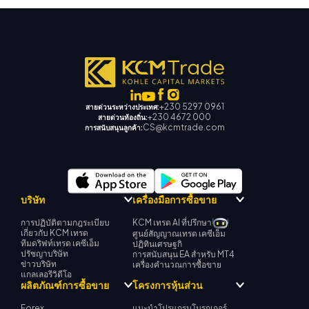
+230 5297 0961
สายด่วนระหว่างประเทศ:
+230 4672 000
สายด่วนท้องถิ่น:
CS@kcmtrade.com
การสนับสนุนลูกค้า:
บริษัท
เครื่องมือการซื้อขาย
การปฏิบัติตามกฎระเบียบ
KCM เทรด AI ที่ปรึกษา
เกี่ยวกับ KCM เทรด
ศูนย์สัญญาณเทรด เคซีเอ็ม
ทีมดริฟท์เทรด เคซีเอ็ม
ปฏิทินเศรษฐกิ
ปรัชญาบริษัท
การสนับสนุน EA สำหรับ MT4
ข่าวบริษัท
เครื่องคำนวณการซื้อขาย
แกลเลอรีวิดีโอ
ผลิตภัณฑ์การซื้อขาย
โครงการหุ้นส่วน
Forex
แนะนำโปรแกรมโบรกเกอร์