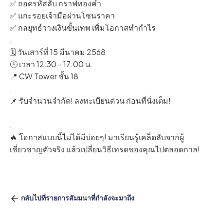
✅ ถอดรหัสลับ กราฟทองคำ
✅ แกะรอยเจ้ามือผ่านโซนราคา
✅ กลยุทธ์วางเงินขั้นเทพ เพิ่มโอกาสทำกำไร
.
🗓 วันเสาร์ที่ 15 มีนาคม 2568
🕛 เวลา 12:30 - 17:00 น.
📍 CW Tower ชั้น 18
.
📌 รับจำนวนจำกัด! ลงทะเบียนด่วน ก่อนที่นั่งเต็ม!
.
🔥 โอกาสแบบนี้ไม่ได้มีบ่อยๆ! มาเรียนรู้เคล็ดลับจากผู้
เชี่ยวชาญตัวจริง แล้วเปลี่ยนวิธีเทรดของคุณไปตลอดกาล!
กลับไปที่รายการสัมมนาที่กำลังจะมาถึง