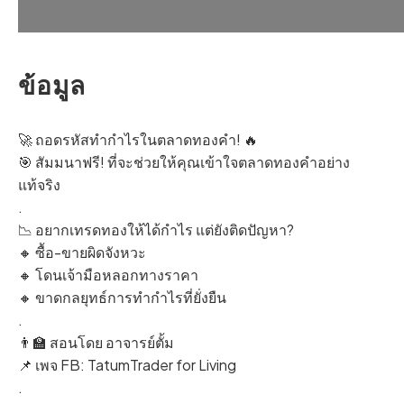
ข้อมูล
🚀 ถอดรหัสทำกำไรในตลาดทองคำ! 🔥
🎯 สัมมนาฟรี! ที่จะช่วยให้คุณเข้าใจตลาดทองคำอย่าง
แท้จริง
.
📉 อยากเทรดทองให้ได้กำไร แต่ยังติดปัญหา?
🔸 ซื้อ-ขายผิดจังหวะ
🔸 โดนเจ้ามือหลอกทางราคา
🔸 ขาดกลยุทธ์การทำกำไรที่ยั่งยืน
.
👨‍🏫 สอนโดย อาจารย์ตั้ม
📌 เพจ FB: TatumTrader for Living
.