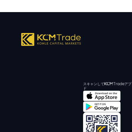
スキャンして
アプ
ド