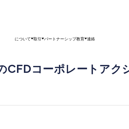
について
取引
パートナーシップ
教育
連絡
FのCFDコーポレートアク