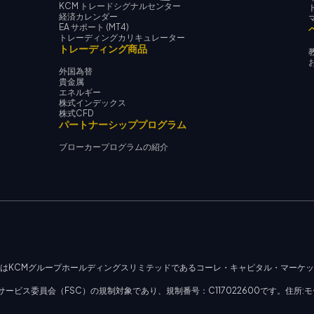
KCM トレードシグナルセンター
経済カレンダー
EA サポート (MT4)
トレーディングカリキュレーター
トレーディング商品
外国為替
貴金属
エネルギー
株式インデックス
株式CFD
パートナーシッププログラム
ブローカープログラムの紹介
社はKCMグループホールディングスリミテッドであるコーレ・キャピタル・マーケ
ビス委員会（FSC）の規制対象であり、規制番号：C117022600です。住所:モ