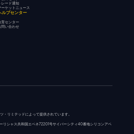
トレード通知
マーケットニュース
ヘルプセンター
教育センター
お問い合わせ
ッツ・リミテッドによって提供されています。
ーリシャス共和国エベネ72201号サイバーシティ40番地シリコンアベ