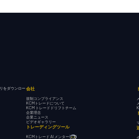
会社
リをダウンロー
規制コンプライアンス
KCMトレードについて
KCM トレードドリフトチーム
企業理念
企業ニュース
ビデオギャラリー
トレーディングツール
KCMトレード AI メンター