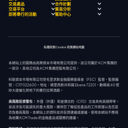
交易產品
合作計劃
監理合規性
人工智能導師
交易平台
貿易分析
關於
信號中心
外匯
介紹經紀人計劃
即將舉行的活動
幫助中心
飄移隊
經濟日曆
貴金屬
MetaTrader 4
市場分析團隊
公司理念
MT4 EA 支援
能源與大宗商品
MetaTrader 5
即將舉行研討會
熱門問題
公司新聞
交易計算器
股票指數
網路終端
交易通知
聯絡我們
影片庫
股票差價合約
市場新聞
私隱政策
Cookie 政策
網站地圖
本網站上的服務由高樂資本市場有限公司提供，該公司屬於 KCM 集團的
一部分，其母公司為 KCM 集團控股有限公司。
科勒資本市場有限公司受毛里求斯金融服務委員會（FSC）監管，監管編
號：C117022600。地址：模里西斯共和國 Ebene 72201，數碼城 40 號
矽大道催化劑地下的賽巴拉蒂酒廊。
高風險投資警告：
外匯（外匯）和差價合約（CFD）交易具有高槓桿率，
並且涉及可能損失的重大風險。確保您了解這些產品的工作原理以及您是
否負擔高風險。本網站上的資料並非投資建議或建議，使用本網站不應視
為收購 KCM Trade 的金融產品或服務的建議。