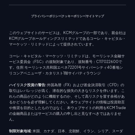
マーケットニュース
プライバシーポリシー
クッキーポリシー
サイトマップ
このウェブサイトのサービスは、KCMグループの一部であり、親会社は
KCMグループホールディングスリミテッドであるコーレ・キャピタル・
マーケッツ・リミテッドによって提供されています。
コーレ・キャピタル・マーケッツ・リミテッドは、モーリシャス金融サ
ービス委員会（FSC）の規制対象であり、規制番号：C117022600で
す。住所:モーリシャス共和国エベネ72201号サイバーシティ40番地シ
リコンアベニューザ・カタリスト1階サイバティラウンジ
ハイリスク投資の警告:
外国為替（FX）および差金決済取引（CFD）の
取引はレバレッジが高く、潜在的な損失の大きなリスクを伴います。こ
れらの商品がどのように機能するのか、そして高リスクを冒す余裕があ
るかどうかを必ず理解してください。本ウェブサイトの情報は投資助言
や推奨を目的としたものではなく、本ウェブサイトの利用をKCM Trade
の金融商品またはサービスの購入の申し出と見なすべきではありませ
ん。
制限対象地域:
米国、カナダ、日本、北朝鮮、イラン、シリア、スーダ