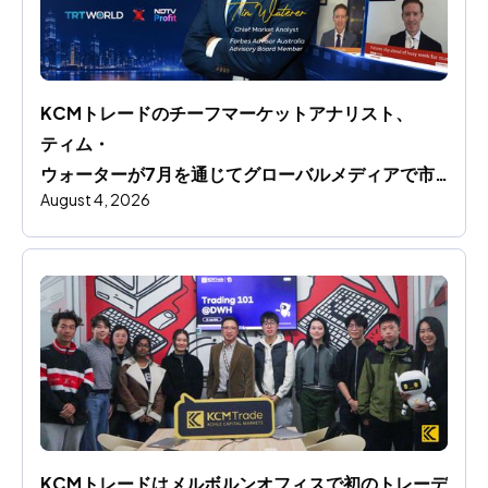
KCMトレードのチーフマーケットアナリスト、
ティム・
ウォーターが7月を通じてグローバルメディアで市
August 4, 2026
場洞察を共有します
KCMトレードはメルボルンオフィスで初のトレーデ