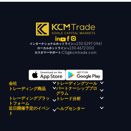
+230 5297 0961
インターナショナルホットライン:
+230 4672 000
ローカルホットライン:
CS@kcmtrade.com
カスタマーサポート:
会社
トレーディングツール
パートナーシッププロ
トレーディング商品
規制コンプライアンス
グラム
KCMトレード AI メンター
KCMトレードについて
KCM トレードシグナルセンタ
トレーディングプラッ
トレード分析
外国為替
KCM トレードドリフトチーム
ー
貴金属
トフォーム
ブローカープログラムの紹介
企業理念
経済カレンダー
エネルギー
近日開催予定のイベン
ヘルプセンター
マーケットアナリストチーム
企業ニュース
EA サポート (MT4)
株式インデックス
メタトレーダー 4
ト
ビデオギャラリー
トレーディングカリキュレー
株式CFD
メタトレーダー 5
教育センター
ター
KCM トレードウェブトレーダ
お問い合わせ
今後のセミナー
ー
トレード通知