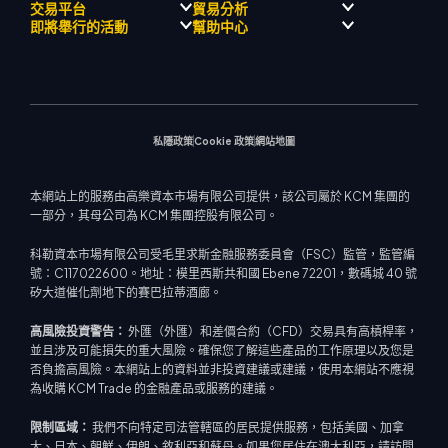
監理合規性
人工智能導師
交易平台
貿易分析
關於
信號中心
外匯
介紹經紀人計劃
即將舉行的活動
幫助中心
飄移隊
經濟日曆
貴金屬
MetaTrader 4
市場分析團隊
公司理念
MT4 EA 支援
能源與大宗商品
MetaTrader 5
即將舉行研討會
熱門問題
公司新聞
交易計算器
股票指數
網路終端
交易通知
聯絡我們
影片庫
股票差價合約
市場新聞
私隱政策
Cookie 政策
網站地圖
本網站上的服務由高樂資本市場有限公司提供，該公司屬於 KCM 集團的
一部分，其母公司為 KCM 集團控股有限公司。
科勒資本市場有限公司受毛里求斯金融服務委員會（FSC）監管，監管編
號：C117022600。地址：模里西斯共和國 Ebene 72201，數碼城 40 號
矽大道催化劑地下的賽巴拉蒂酒廊。
高風險投資警告：
外匯（外匯）和差價合約（CFD）交易具有高槓桿率，
並且涉及可能損失的重大風險。確保您了解這些產品的工作原理以及您是
否負擔高風險。本網站上的資料並非投資建議或建議，使用本網站不應視
為收購 KCM Trade 的金融產品或服務的建議。
限制區域：
我們不向特定司法管轄區的居民提供服務，包括美國、加拿
大、日本、朝鮮、伊朗、敘利亞和蘇丹。如果您居住在澳大利亞，請訪問