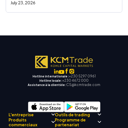
July 23, 2026
+230 5297 0961
Hotline internationale :
+230 4672 000
Hotline locale :
CS@kcmtrade.com
Assistance à la clientèle :
L'entreprise
Outils de trading
Produits
Programme de
Conformité réglementaire
commerciaux
partenariat
Mentor
AI