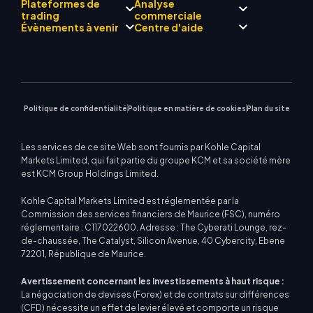
À propos de
Centre de signalisation
Plateformes de
Analyse
L'équipe
Drift
commerciale KCM
Forex
trading
Présentation du
commerciale
Philosophie d'entreprise
Calendrier économique
Métaux précieux
programme Broker
Évènements à venir
Centre d'aide
Actualités de l'entreprise
Assistance EA pour MT4
Énergies
MetaTrader 4
Équipe d'analystes de
Galerie vidéo
Calculateur de trading
Indices boursiers
MetaTrader 5
marché
Prochains séminaires
Centre d'enseignement
CFD sur actions
| WebTrader
Avis commerciaux
Nous contacter
Actualités du marché
Politique de confidentialité
Politique en matière de cookies
Plan du site
Les services de ce site Web sont fournis par Kohle Capital
Markets Limited, qui fait partie du groupe KCM et sa société mère
est KCM Group Holdings Limited.
Kohle Capital Markets Limited est réglementée par la
Commission des services financiers de Maurice (FSC), numéro
réglementaire : C117022600. Adresse : The Cyberati Lounge, rez-
de-chaussée, The Catalyst, Silicon Avenue, 40 Cybercity, Ebene
72201, République de Maurice.
Avertissement concernant les investissements à haut risque :
La négociation de devises (Forex) et de contrats sur différences
(CFD) nécessite un effet de levier élevé et comporte un risque