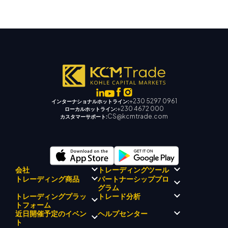
+230 5297 0961
インターナショナルホットライン:
+230 4672 000
ローカルホットライン:
CS@kcmtrade.com
カスタマーサポート:
会社
トレーディングツール
パートナーシッププロ
トレーディング商品
規制コンプライアンス
グラム
KCMトレード AI メンター
KCMトレードについて
KCM トレードシグナルセンタ
トレーディングプラッ
トレード分析
外国為替
KCM トレードドリフトチーム
ー
貴金属
トフォーム
ブローカープログラムの紹介
企業理念
経済カレンダー
エネルギー
近日開催予定のイベン
ヘルプセンター
マーケットアナリストチーム
企業ニュース
EA サポート (MT4)
株式インデックス
メタトレーダー 4
ト
ビデオギャラリー
トレーディングカリキュレー
株式CFD