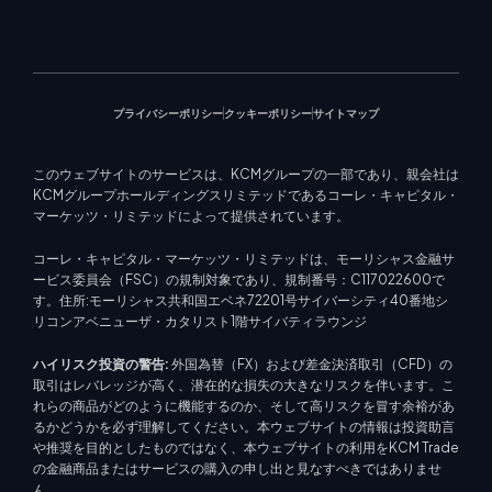
メタトレーダー 5
教育センター
ター
KCM トレードウェブトレーダ
お問い合わせ
今後のセミナー
ー
トレード通知
マーケットニュース
プライバシーポリシー
クッキーポリシー
サイトマップ
このウェブサイトのサービスは、KCMグループの一部であり、親会社は
KCMグループホールディングスリミテッドであるコーレ・キャピタル・
マーケッツ・リミテッドによって提供されています。
コーレ・キャピタル・マーケッツ・リミテッドは、モーリシャス金融サ
ービス委員会（FSC）の規制対象であり、規制番号：C117022600で
す。住所:モーリシャス共和国エベネ72201号サイバーシティ40番地シ
リコンアベニューザ・カタリスト1階サイバティラウンジ
ハイリスク投資の警告:
外国為替（FX）および差金決済取引（CFD）の
取引はレバレッジが高く、潜在的な損失の大きなリスクを伴います。こ
れらの商品がどのように機能するのか、そして高リスクを冒す余裕があ
るかどうかを必ず理解してください。本ウェブサイトの情報は投資助言
や推奨を目的としたものではなく、本ウェブサイトの利用をKCM Trade
の金融商品またはサービスの購入の申し出と見なすべきではありませ
ん。