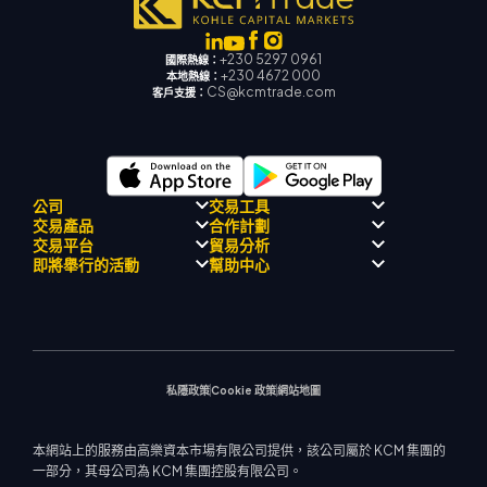
+230 5297 0961
國際熱線：
+230 4672 000
本地熱線：
CS@kcmtrade.com
客戶支援：
公司
交易工具
交易產品
合作計劃
監理合規性
人工智能導師
交易平台
貿易分析
關於
信號中心
外匯
介紹經紀人計劃
即將舉行的活動
幫助中心
飄移隊
經濟日曆
貴金屬
MetaTrader 4
市場分析團隊
公司理念
MT4 EA 支援
能源與大宗商品
MetaTrader 5
即將舉行研討會
熱門問題
公司新聞
交易計算器
股票指數
網路終端
交易通知
聯絡我們
影片庫
股票差價合約
市場新聞
私隱政策
Cookie 政策
網站地圖
本網站上的服務由高樂資本市場有限公司提供，該公司屬於 KCM 集團的
一部分，其母公司為 KCM 集團控股有限公司。