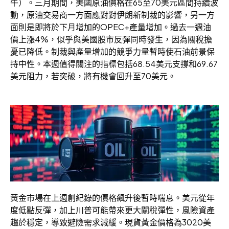
午）。三月期間，美國原油價格在65至70美元區間持續波
動，原油交易商一方面應對對伊朗新制裁的影響，另一方
面則是即將於下月增加的OPEC+產量增加。過去一週油
價上漲4%，似乎與美國股市反彈同時發生，因為關稅擔
憂已降低。制裁與產量增加的競爭力量暫時使石油前景保
持中性。本週值得關注的指標包括68.54美元支撐和69.67
美元阻力，若突破，將有機會回升至70美元。
黃金市場在上週創紀錄的價格飆升後暫時喘息。美元從年
度低點反彈，加上川普可能帶來更大關稅彈性，風險資產
趨於穩定，導致避險需求減緩。現貨黃金價格為3020美