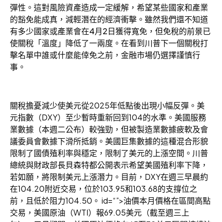
彈性。這對風險資產造成一定緩解，希望某些國家和產業
的豁免能成真，減輕潛在的經濟衝擊。雖然我們還不知道
有多少國家或產業會在4月2日獲得寬免，但免稅的前景已
使關稅「溫度」降低了一兩度。在看到川普下一個關稅打
擊名單中誰或什麼能倖免之前，金融市場仍選擇謹慎行
事。
關稅擔憂減少使美元從2025年低點後出現小幅反彈。美
元指數（DXY）至少暫時重新回到104的水準。美國服務
業數據（本週二公布）較強勁，但被製造業數據疲軟及會
議委員會數據下滑所抵銷。美國巨集數據的這種混合形貌
限制了國債殖利率與穩定，限制了美元的上漲空間。川普
總統與財政部長貝森特都公開表示希望美國殖利率下降，
若如願，將限制美元上漲潛力。目前，DXY在週三早晨約
在104.20附近交易，位於103.95和103.68的支撐位之
前，且低於阻力104.50。 id=“”>油價本月價格在區間高點
交易，美國原油（WTI）報69.05美元（截至週三上