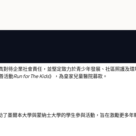
終認真對待企業社會責任，並堅定致力於青少年發展、社區照護及環境永續。4
慈善活動
Run for The Kids
》，為皇家兒童醫院募款。
豪地贊助了墨爾本大學與蒙納士大學的學生參與活動，旨在激勵更多