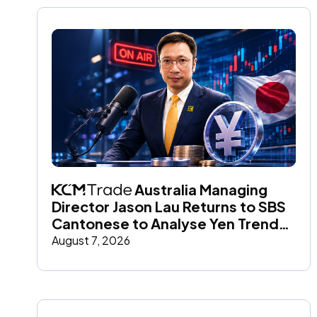
 Australia Managing 
Director Jason Lau Returns to SBS 
Cantonese to Analyse Yen Trends 
and Global Market Impact
August 7, 2026