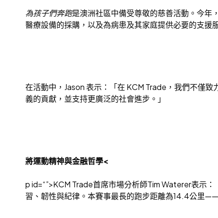
為孩子們奔跑
是澳洲社區中備受尊敬的慈善活動。今年，活
醫療設備的採購，以及為病患及其家庭提供必要的支援
在活動中，Jason 表示：「在 KCM Trade，
義的貢獻，並支持更廣泛的社會進步。」
將運動精神與金融哲學<
p id=“”>KCM Trade首席市場分析師Tim W
習、韌性與紀律。本賽事最長的跑步距離為14.4公里