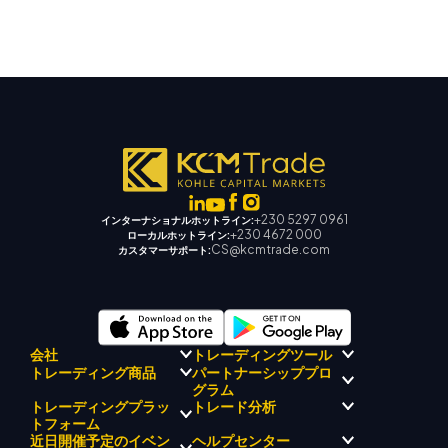
+230 5297 0961
インターナショナルホットライン:
+230 4672 000
ローカルホットライン:
CS@kcmtrade.com
カスタマーサポート:
会社
トレーディングツール
パートナーシッププロ
トレーディング商品
規制コンプライアンス
KCMトレード AI メンタ
グラム
KCMトレードについて
ー
トレーディングプラッ
トレード分析
外国為替
KCM トレードドリフトチーム
KCM トレードシグナルセンタ
貴金属
トフォーム
ブローカープログラムの紹介
企業理念
ー
エネルギー
近日開催予定のイベン
ヘルプセンター
マーケットアナリストチーム
企業ニュース
経済カレンダー