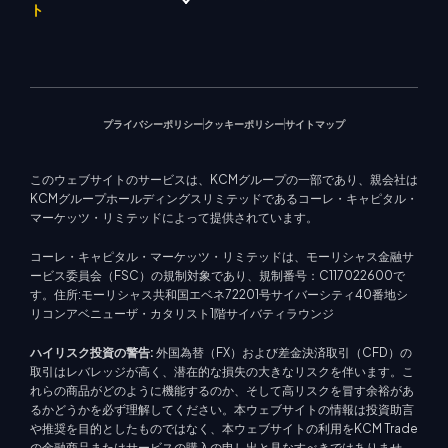
株式インデックス
メタトレーダー 4
ト
ビデオギャラリー
EA サポート (MT4)
株式CFD
メタトレーダー 5
教育センター
トレーディングカリキュレー
KCM トレードウェブトレーダ
お問い合わせ
今後のセミナー
ター
ー
トレード通知
マーケットニュース
プライバシーポリシー
クッキーポリシー
サイトマップ
このウェブサイトのサービスは、KCMグループの一部であり、親会社は
KCMグループホールディングスリミテッドであるコーレ・キャピタル・
マーケッツ・リミテッドによって提供されています。
コーレ・キャピタル・マーケッツ・リミテッドは、モーリシャス金融サ
ービス委員会（FSC）の規制対象であり、規制番号：C117022600で
す。住所:モーリシャス共和国エベネ72201号サイバーシティ40番地シ
リコンアベニューザ・カタリスト1階サイバティラウンジ
ハイリスク投資の警告:
外国為替（FX）および差金決済取引（CFD）の
取引はレバレッジが高く、潜在的な損失の大きなリスクを伴います。こ
れらの商品がどのように機能するのか、そして高リスクを冒す余裕があ
るかどうかを必ず理解してください。本ウェブサイトの情報は投資助言
や推奨を目的としたものではなく、本ウェブサイトの利用をKCM Trade
の金融商品またはサービスの購入の申し出と見なすべきではありませ