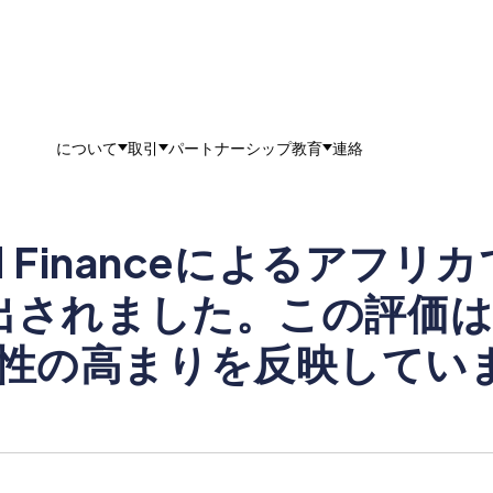
について
取引
パートナーシップ
教育
連絡
d Financeによるアフ
選出されました。この評価
性の高まりを反映してい