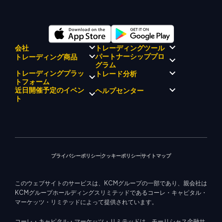
会社
トレーディングツール
パートナーシッププロ
トレーディング商品
規制コンプライアンス
グラム
KCMトレード AI メンター
KCMトレードについて
KCM トレードシグナルセンタ
トレーディングプラッ
トレード分析
外国為替
KCM トレードドリフトチーム
ー
貴金属
トフォーム
ブローカープログラムの紹介
企業理念
経済カレンダー
エネルギー
近日開催予定のイベン
ヘルプセンター
マーケットアナリストチーム
企業ニュース
EA サポート (MT4)
株式インデックス
メタトレーダー 4
ト
ビデオギャラリー
トレーディングカリキュレー
株式CFD
メタトレーダー 5
教育センター
ター
KCM トレードウェブトレーダ
お問い合わせ
今後のセミナー
ー
トレード通知
マーケットニュース
プライバシーポリシー
クッキーポリシー
サイトマップ
このウェブサイトのサービスは、KCMグループの一部であり、親会社は
KCMグループホールディングスリミテッドであるコーレ・キャピタル・
マーケッツ・リミテッドによって提供されています。
コーレ・キャピタル・マーケッツ・リミテッドは、モーリシャス金融サ